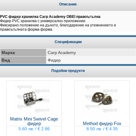
Описание
PVC фидер хранилка Carp Academy OBEI правоъгълна
Фидер PVC хранилка с универсално приложение.
Фиксирано положение на дъното, благодарение на утежнението и
правоъгълната форма форма.
Спецификации
Марка
Carp Academy
Вид
Фидер
Подобни продукти
Matrix Mini Swivel Cage
фидер
Method фидер Fox
5.60 лв. / € 2.86
8.50 лв. / € 4.35