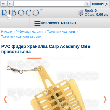
En
Бг
КОШНИЦА
Брой:
0
Общо:
0.00 лв
РИБОЛОВЕН МАГАЗИН
Начало
Риболовен магазин
Тежести и хранилки
Тежести и хранилки за дъно
PVC фидер хранилка Carp Academy OBEI
правоъгълна