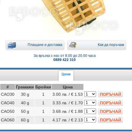
Плащане и доставка
Как да поръчам
За връзка с нас от 8.00 до 20.00 часа
0889 422 310
Цени
#
Грамажи
Бройки
Цена
CAO30
30 g
1
3.00 лв. / € 1.53
ПОРЪЧАЙ
CAO40
40 g
1
3.33 лв. / € 1.70
ПОРЪЧАЙ
CAO50
50 g
1
3.68 лв. / € 1.88
ПОРЪЧАЙ
CAO60
60 g
1
4.17 лв. / € 2.13
ПОРЪЧАЙ