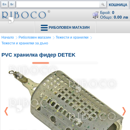
En
Бг
КОШНИЦА
Брой:
0
Общо:
0.00 лв
РИБОЛОВЕН МАГАЗИН
Начало
Риболовен магазин
Тежести и хранилки
Тежести и хранилки за дъно
PVC хранилка фидер DETEK