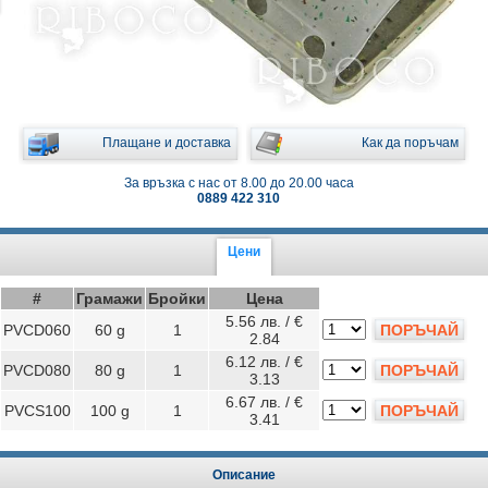
Плащане и доставка
Как да поръчам
За връзка с нас от 8.00 до 20.00 часа
0889 422 310
Цени
#
Грамажи
Бройки
Цена
5.56 лв. / €
PVCD060
60 g
1
ПОРЪЧАЙ
2.84
6.12 лв. / €
PVCD080
80 g
1
ПОРЪЧАЙ
3.13
6.67 лв. / €
PVCS100
100 g
1
ПОРЪЧАЙ
3.41
Описание