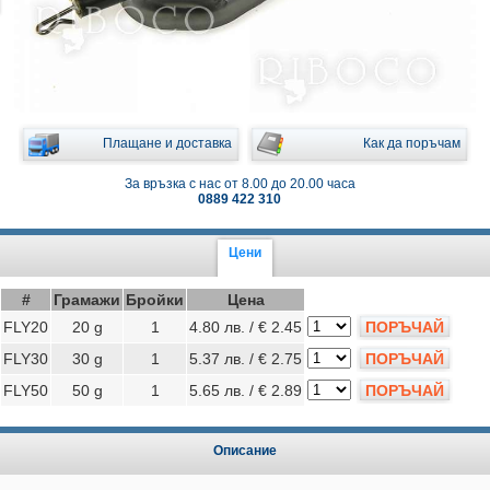
Плащане и доставка
Как да поръчам
За връзка с нас от 8.00 до 20.00 часа
0889 422 310
Цени
#
Грамажи
Бройки
Цена
FLY20
20 g
1
4.80 лв. / € 2.45
ПОРЪЧАЙ
FLY30
30 g
1
5.37 лв. / € 2.75
ПОРЪЧАЙ
FLY50
50 g
1
5.65 лв. / € 2.89
ПОРЪЧАЙ
Описание