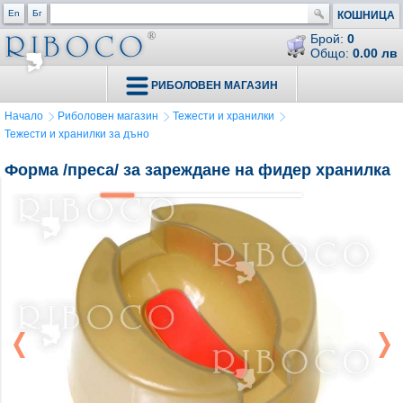
En
Бг
КОШНИЦА
Брой:
0
Общо:
0.00 лв
РИБОЛОВЕН МАГАЗИН
Начало
Риболовен магазин
Тежести и хранилки
Тежести и хранилки за дъно
Форма /преса/ за зареждане на фидер хранилка