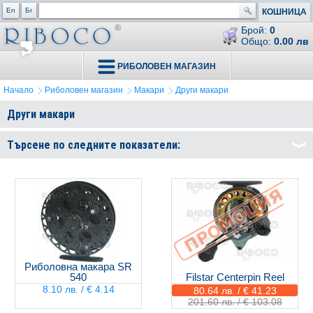
En
Бг
КОШНИЦА
Брой:
0
Общо:
0.00 лв
РИБОЛОВЕН МАГАЗИН
Начало
Риболовен магазин
Макари
Други макари
Други макари
Търсене по следните показатели:
Риболовна макара SR
540
Filstar Centerpin Reel
8.10 лв. / € 4.14
80.64 лв. / € 41.23
201.60 лв. / € 103.08