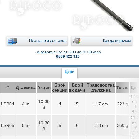
Плащане и доставка
Как да поръчам
За връзка с нас от 8.00 до 20.00 часа
0889 422 310
Цени
Брой
Брой
Транспортна
#
Дължина
Акция
Тегло
Цен
секции
водачи
дължина
17.
10-30
лв. 
LSR04
4 m
4
5
117 cm
223 g
g
€
9.0
23.
10-30
лв. 
LSR05
5 m
5
6
118 cm
360 g
g
€
11.