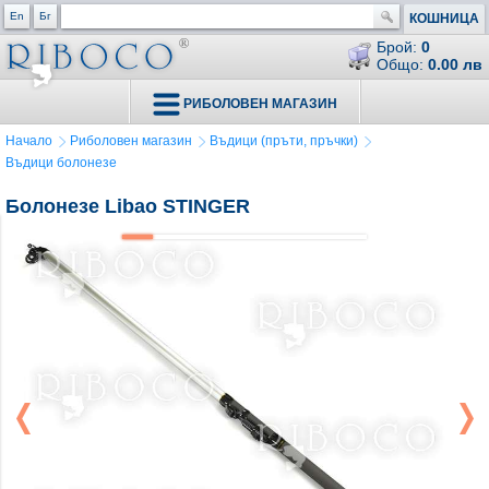
En
Бг
КОШНИЦА
Брой:
0
Общо:
0.00 лв
РИБОЛОВЕН МАГАЗИН
Начало
Риболовен магазин
Въдици (пръти, пръчки)
Въдици болонезе
Болонезе Libao STINGER