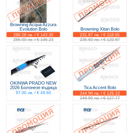
Browning Acqua Azzura
Evolution Bolo
Browning Xitan Bolo
280.28 лв. / € 143.30
231.87 лв. / € 118.55
286.00 лв. / € 146.23
236.60 лв. / € 120.97
OKINWA PRADO NEW
2026 Болонезе въдица
Tica Accent Bolo
97.00 лв. / € 49.60
244.90 лв. / € 125.22
249.90 лв. / € 127.77