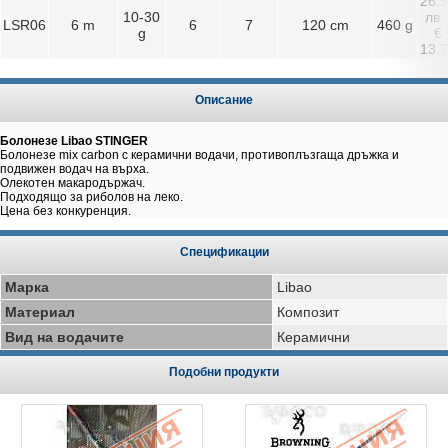
26.
10-30
лв. 
LSR06
6 m
6
7
120 cm
460 g
g
€
13.
Описание
Болонезе Libao STINGER
Болонезе mix carbon с керамични водачи, противоплъзгаща дръжка и
подвижен водач на върха.
Олекотен макародържач.
Подходящо за риболов на леко.
Цена без конкуренция.
Спецификации
Марка
Libao
Материал
Композит
Вид на водачите
Керамични
Подобни продукти