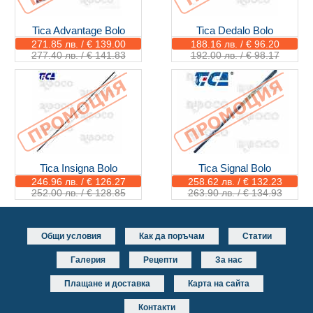
Tica Advantage Bolo
Tica Dedalo Bolo
271.85 лв. / € 139.00
188.16 лв. / € 96.20
277.40 лв. / € 141.83
192.00 лв. / € 98.17
Tica Insigna Bolo
Tica Signal Bolo
246.96 лв. / € 126.27
258.62 лв. / € 132.23
252.00 лв. / € 128.85
263.90 лв. / € 134.93
Общи условия
Как да поръчам
Статии
Галерия
Рецепти
За нас
Плащане и доставка
Карта на сайта
Контакти