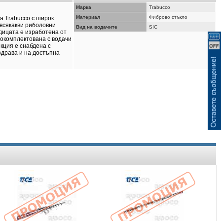
ВИЖ КОШНИЦАТА
Марка
Trabucco
Материал
Фиброво стъкло
а Trabucco с широк
 всякакви риболовни
Вид на водачите
SIC
ъдицата е изработена от
 окомплектована с водачи
кция е снабдена с
здрава и на достъпна