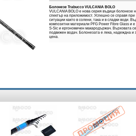
Болонезе Trabucco VULCANIA BOLO
VULCANIA BOLO е нова серия въдици болонезе н
спектър на приложимост. Успешно се справя при
ситуации както в солени, така и в сладки води. В
композитни материали PFG Power Fibre Glass и е
S-Sic и ергономичен макародържач. Върховата се
подвижен водач. Болонезата е лека, надеждна и 
цена.