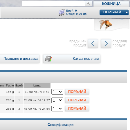
КОШНИЦА
Брой:
0
ПОРЪЧАЙ
Общо:
0.00 лв
Кошницата е празна
y
предишен
следващ
продукт
продукт
Плащане и доставка
Как да поръчам
ина
Тегло
Брой
Цена
ПОРЪЧАЙ
165 g
1
19.00 лв. / € 9.71
ПОРЪЧАЙ
265 g
1
24.00 лв. / € 12.27
ПОРЪЧАЙ
265 g
3
48.00 лв. / € 24.54
Спецификации