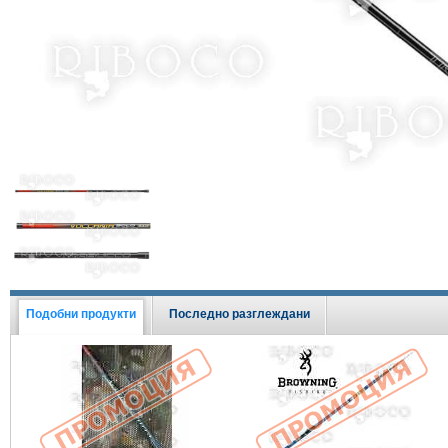
Виж всички Промоции
Подобни продукти
Последно разглеждани