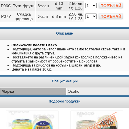
d 10
2.50 лв.
P06G
Тути-фрути
Зелен
ПОРЪЧАЙ
mm
/ € 1.28
Сладка
2.50 лв.
P07Y
Жълт
d 8 mm
ПОРЪЧАЙ
царевица
/ € 1.28
Описание
Силиконови пелети Osako
Подходящи, както за използване като самостоятелна стръв, така и в
комбинация с друга стръв.
Поставянето на различен брой зърна контролира положението на
стръвта в зависимост от особеностите на риболова.
Подходяща за риболов на косъм на шаран, амур и др.
Цената е за пакет 10 бр.
Спецификации
Марка
Osako
Подобни продукти