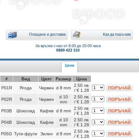
Плащане и доставка
Как да поръчам
За връзка с нас от 8.00 до 20.00 часа
0889 422 310
Цени
#
Вид
Цвят
Размер
Цена
2.50 лв.
P01R
Ягода
Червен
d 8 mm
ПОРЪЧАЙ
/ € 1.28
d 10
2.50 лв.
P02R
Ягода
Червен
ПОРЪЧАЙ
mm
/ € 1.28
2.50 лв.
P03B
Шоколад
Кафяв
d 8 mm
ПОРЪЧАЙ
/ € 1.28
d 10
2.50 лв.
P04B
Шоколад
Кафяв
ПОРЪЧАЙ
mm
/ € 1.28
2.50 лв.
P05G
Тути-фрути
Зелен
d 8 mm
ПОРЪЧАЙ
/ € 1.28