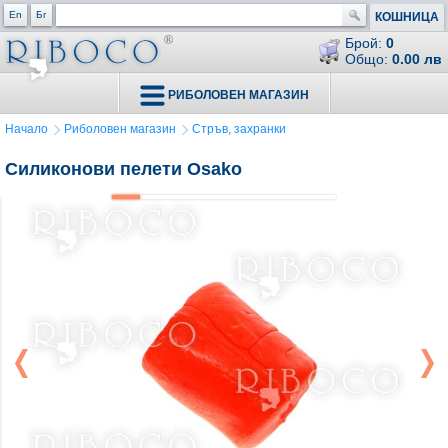
En
Бг
КОШНИЦА
Брой:
0
Общо:
0.00 лв
РИБОЛОВЕН МАГАЗИН
Начало
Риболовен магазин
Стръв, захранки
Силиконови пелети Osako