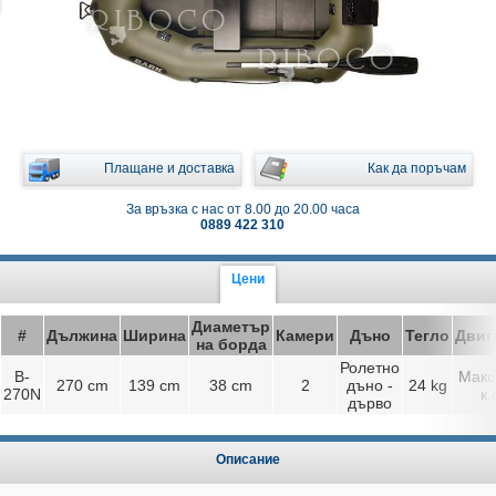
Плащане и доставка
Как да поръчам
За връзка с нас от 8.00 до 20.00 часа
0889 422 310
Цени
Диаметър
#
Дължина
Ширина
Камери
Дъно
Тегло
Двиг
на борда
Ролетно
B-
Макс.
270 cm
139 cm
38 cm
2
дъно -
24 kg
270N
к.
дърво
Описание