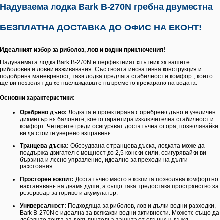
Надуваема лодка Bark B-270N гребна двуместна
БЕЗПЛАТНА ДОСТАВКА ДО ОФИС НА ЕКОНТ!
Идеалният избор за риболов, лов и водни приключения!
Надуваемата лодка Bark B-270N е перфектният спътник за вашите
риболовни и ловни изживявания. Със своята иновативна конструкция и
подобрена маневреност, тази лодка предлага стабилност и комфорт, които
ще ви позволят да се наслаждавате на времето прекарано на водата.
Основни характеристики:
Оребрено дъно:
Лодката е проектирана с оребрено дъно и увеличен
диаметър на балоните, което гарантира изключителна стабилност и
комфорт. Четирите греди осигуряват достатъчна опора, позволявайки
ви да стоите уверено изправени.
Транцева дъска:
Оборудвана с транцева дъска, лодката може да
поддържа двигател с мощност до 2,5 конски сили, осигурявайки ви
бързина и лесно управление, идеално за преходи на дълги
разстояния.
Просторен кокпит:
Достатъчно място в кокпита позволява комфортно
настаняване на двама души, а също така предоставя пространство за
резервоар за гориво и акумулатор.
Универсалност:
Подходяща за риболов, лов и дълги водни разходки,
Bark B-270N е идеална за всякакви водни активности. Можете също да
добавите тента за допълнителна защита от слънце и дъжд.