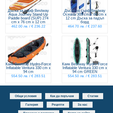
Дъска за сърф Bestway
Дъска за сърф Bestway
Aqua Journey Stand Up
Oceana 305 cm x 84 cm x
Paddle board (SUP) 274
12 cm Дъска за падъл
cm x 76 cm x 12 cm
борд
462.00 лв. / € 236.22
464.70 лв. / € 237.60
Каяк Bestway Hydro-Force
Каяк Bestway Hydro-Force
Inflatable Ventura 330 cm x
Inflatable Ventura 330 cm x
94 cm
94 cm GREEN
554.50 лв. / € 283.51
554.50 лв. / € 283.51
Общи условия
Как да поръчам
Статии
Галерия
Рецепти
За нас