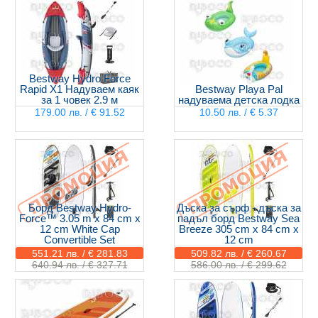
Bestway Hydro Force
Rapid X1 Надуваем каяк
Bestway Playa Pal
за 1 човек 2.9 м
надуваема детска лодка
179.00 лв. / € 91.52
10.50 лв. / € 5.37
Борд Bestway Hydro-
Дъска за сърф - дъска за
Force™ 3.05 m x 84 cm x
падъл борд Bestway Sea
12 cm White Cap
Breeze 305 cm x 84 cm x
Convertible Set
12 cm
551.21 лв. / € 281.83
509.82 лв. / € 260.67
640.94 лв. / € 327.71
586.00 лв. / € 299.62