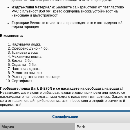
Издръжливи материали:
Балоните са изработени от петпластово
PVC с плътност 850 г/м², което осигурява висока устойчивост на
износване и дълготрайност.
Гаранция:
Високото качество на производството е потвърдено с 3
години гаранция.
В комплекта:
Надуваема лодка
Оребрено дъно - 4 бр.
Транцева дъска
Механична помпа
Весла - 2 бр.
Седалки - 2 бр.
Чанта за лодката
Ремонтен комплект
Ръководство за експлоатация
Сертификат
Пробвайте лодка Bark B-270N и се насладете на свободата на водата!
Независимо дали ловите риба, разглеждате живописни реки или просто се
наслаждавате на природата, тази лодка е идеалният ви партньор. Закупете я
сега от нашия онлайн риболовен магазин riboco.com и открийте всичките й
предимства!
Спецификации
Марка
Bark