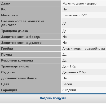
Дъно
Ролетно дъно - дърво
Кил
Не
Материал
5 пластово PVC
Възможност за монтаж на
Да
двигател
Транцева дъска
Да
Защитен кант на борда
Не
Защитен кант на дъното
Не
Гребла
Алуминиеви - разглобяеми
Помпа
Да
Ремонтен комплект
Да
Транспортен сак
Да - 1 бр
Седалки
Дървени - 2 бр
Допълнителни Чанти
Не
Цвят
Зелен
Гаранция
3 години
Подобни продукти