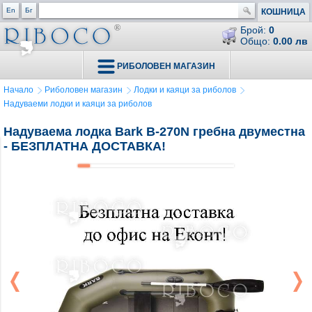
En
Бг
КОШНИЦА
Брой:
0
Общо:
0.00 лв
РИБОЛОВЕН МАГАЗИН
Начало
Риболовен магазин
Лодки и каяци за риболов
Надуваеми лодки и каяци за риболов
Надуваема лодка Bark B-270N гребна двуместна
- БЕЗПЛАТНА ДОСТАВКА!