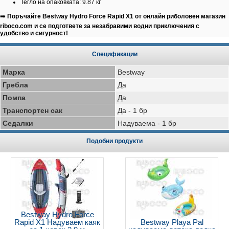
Тегло на опаковката: 9.87 кг
➡️
Поръчайте Bestway Hydro Force Rapid X1 от онлайн риболовен магазин
riboco.com и се подгответе за незабравими водни приключения с
удобство и сигурност!
Спецификации
Марка
Bestway
Гребла
Да
Помпа
Да
Транспортен сак
Да - 1 бр
Седалки
Надуваема - 1 бр
Подобни продукти
Bestway Hydro Force
Rapid X1 Надуваем каяк
Bestway Playa Pal