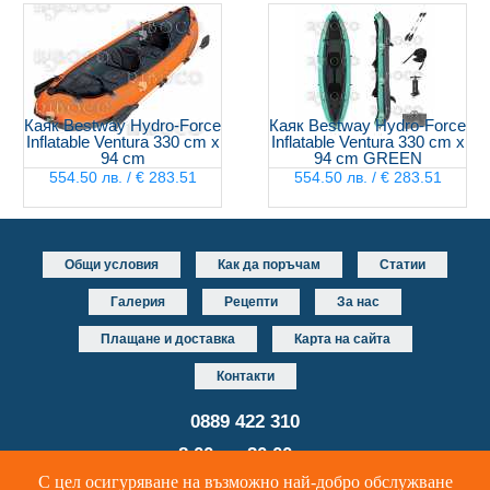
Каяк Bestway Hydro-Force
Каяк Bestway Hydro-Force
Inflatable Ventura 330 cm x
Inflatable Ventura 330 cm x
94 cm
94 cm GREEN
554.50 лв. / € 283.51
554.50 лв. / € 283.51
Общи условия
Как да поръчам
Статии
Галерия
Рецепти
За нас
Плащане и доставка
Карта на сайта
Контакти
0889 422 310
от 8.00 до 20.00 часа
С цел осигуряване на възможно най-добро обслужване
Уеб дизайн и разработка
DUALM studio