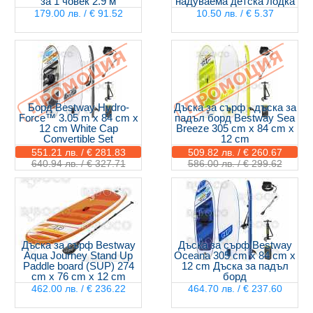
за 1 човек 2.9 м
надуваема детска лодка
179.00 лв. / € 91.52
10.50 лв. / € 5.37
Борд Bestway Hydro-
Дъска за сърф - дъска за
Force™ 3.05 m x 84 cm x
падъл борд Bestway Sea
12 cm White Cap
Breeze 305 cm x 84 cm x
Convertible Set
12 cm
551.21 лв. / € 281.83
509.82 лв. / € 260.67
640.94 лв. / € 327.71
586.00 лв. / € 299.62
Дъска за сърф Bestway
Дъска за сърф Bestway
Aqua Journey Stand Up
Oceana 305 cm x 84 cm x
Paddle board (SUP) 274
12 cm Дъска за падъл
cm x 76 cm x 12 cm
борд
462.00 лв. / € 236.22
464.70 лв. / € 237.60