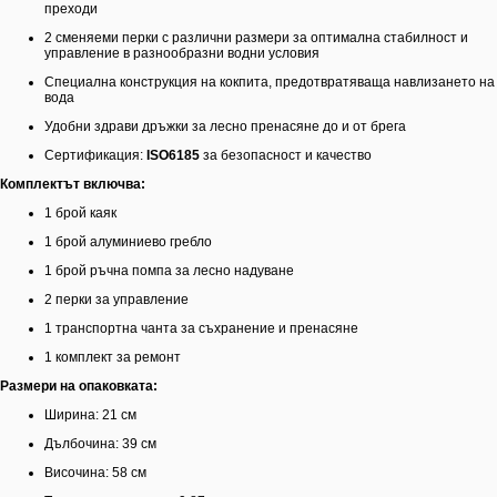
преходи
2 сменяеми перки с различни размери за оптимална стабилност и
управление в разнообразни водни условия
Специална конструкция на кокпита, предотвратяваща навлизането на
вода
Удобни здрави дръжки за лесно пренасяне до и от брега
Сертификация:
ISO6185
за безопасност и качество
Комплектът включва:
1 брой каяк
1 брой алуминиево гребло
1 брой ръчна помпа за лесно надуване
2 перки за управление
1 транспортна чанта за съхранение и пренасяне
1 комплект за ремонт
Размери на опаковката:
Ширина: 21 см
Дълбочина: 39 см
Височина: 58 см