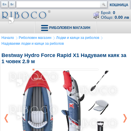
En
Бг
КОШНИЦА
Брой:
0
Общо:
0.00 лв
РИБОЛОВЕН МАГАЗИН
Начало
Риболовен магазин
Лодки и каяци за риболов
Надуваеми лодки и каяци за риболов
Bestway Hydro Force Rapid X1 Надуваем каяк за
1 човек 2.9 м