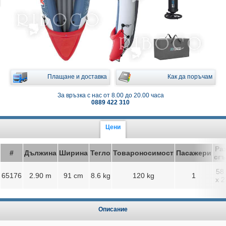
Плащане и доставка
Как да поръчам
За връзка с нас от 8.00 до 20.00 часа
0889 422 310
Цени
Ра
#
Дължина
Ширина
Тегло
Товароносимост
Пасажери
сгъ
58
65176
2.90 m
91 cm
8.6 kg
120 kg
1
x 2
Описание