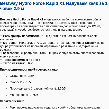
Bestway Hydro Force Rapid X1 Надуваем каяк за 1
човек 2.9 м
Bestway Hydro Force Rapid X1
е идеалният избор за всеки, който обича
приключенията във вода. Този стабилен надуваем каяк е специално
проектиран за един възрастен с максимално допустимо тегло до
120 кг
,
съчетавайки удобство, безопасност и отлична маневреност.
✅
Размери при напомпване:
2.9 м дължина x 91 см широчина x 42 см
височина
✅
Материал:
Издръжлив PVC материал с технология
Inflata-Shield™
за по-
добра устойчивост на пробиви, ограничено разтягане и задържане на
въздуха
✅
Категория:
Рекреационен каяк – широк корпус за стабилност в различни
водни условия
✅
Товароносимост:
до 120 кг
✅
Тегло на каяка:
8.6 кг
Производителност (по 5-точкова скала):
Стабилност: 3.5/5
Скорост: 2.75/5
Проследяване (праволинейност): 2.75/5
Маневреност: 3.75/5
Характеристики:
Регулируема надуваема седалка с удобна облегалка за по-дълги