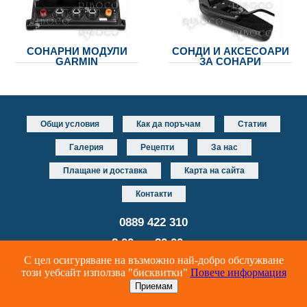
СОНАРНИ МОДУЛИ
СОНДИ И АКСЕСОАРИ
GARMIN
ЗА СОНАРИ
Общи условия
Как да поръчам
Статии
Галерия
Рецепти
За нас
Плащане и доставка
Карта на сайта
Контакти
0889 422 310
от 8.00 до 20.00 часа
С цел осигуряване на възможно най-добро обслужване
Уеб дизайн и разработка
DUALM studio
този уебсайт използва "бисквитки"
Повече информация
Онлайн риболовен магазин за риболовни принадлежности и аксесоари
© Riboco 2024 Всички права запазени.
Приемам