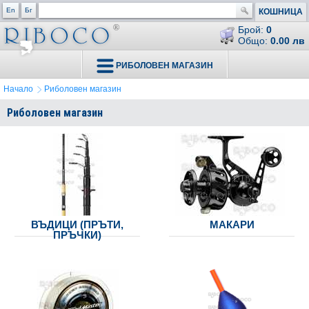
En
Бг
КОШНИЦА
Брой:
0
Общо:
0.00 лв
РИБОЛОВЕН МАГАЗИН
Начало
Риболовен магазин
Риболовен магазин
ВЪДИЦИ (ПРЪТИ,
МАКАРИ
ПРЪЧКИ)