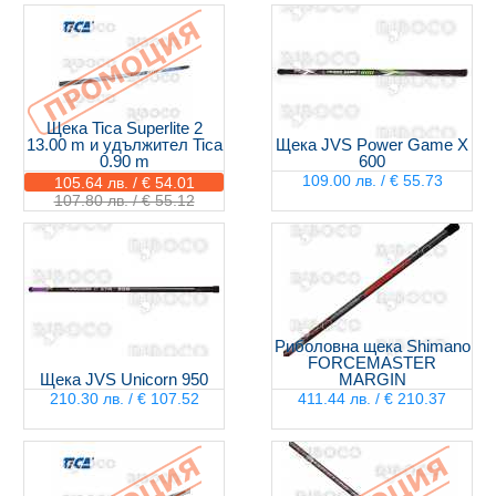
Щека Tica Superlite 2
13.00 m и удължител Tica
Щека JVS Power Game X
0.90 m
600
109.00 лв. / € 55.73
105.64 лв. / € 54.01
107.80 лв. / € 55.12
Риболовна щека Shimano
FORCEMASTER
Щека JVS Unicorn 950
MARGIN
210.30 лв. / € 107.52
411.44 лв. / € 210.37