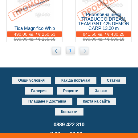
Риболовна щека
TRABUCCO DREAM
TEAM GNT 425 DEMON
Tica Magnifico Whip
CARP 13.00 m
490.00 лв. / € 250.53
841.50 лв. / € 430.25
500.00 лв. / € 255.65
990.00 лв. / € 506.18
1
Общи условия
Как да поръчам
Статии
Галерия
Рецепти
За нас
Плащане и доставка
Карта на сайта
Контакти
0889 422 310
от 8.00 до 20.00 часа