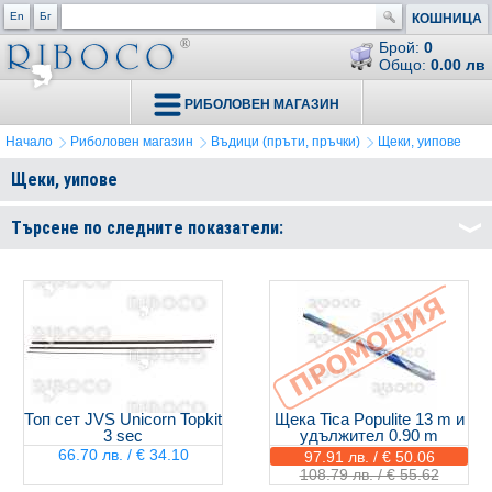
En
Бг
КОШНИЦА
Брой:
0
Общо:
0.00 лв
РИБОЛОВЕН МАГАЗИН
Начало
Риболовен магазин
Въдици (пръти, пръчки)
Щеки, уипове
Щеки, уипове
Търсене по следните показатели:
Топ сет JVS Unicorn Topkit
Щека Tica Populite 13 m и
3 sec
удължител 0.90 m
66.70 лв. / € 34.10
97.91 лв. / € 50.06
108.79 лв. / € 55.62