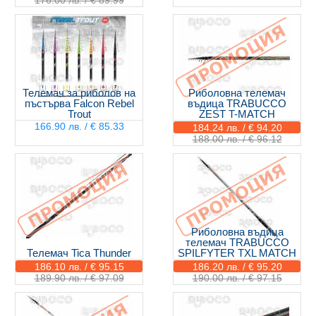
176.00 лв. / € 89.99
Телемач за риболов на
Риболовна телемач
пъстърва Falcon Rebel
въдица TRABUCCO
Trout
ZEST T-MATCH
166.90 лв. / € 85.33
184.24 лв. / € 94.20
188.00 лв. / € 96.12
Риболовна въдица
телемач TRABUCCO
Телемач Tica Thunder
SPILFYTER TXL MATCH
186.10 лв. / € 95.15
186.20 лв. / € 95.20
189.90 лв. / € 97.09
190.00 лв. / € 97.15