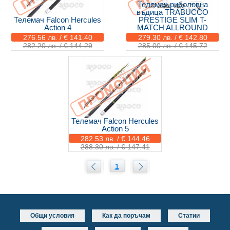
Телемач риболовна
въдица TRABUCCO
Телемач Falcon Hercules
PRESTIGE SLIM T-
Action 4
MATCH ALLROUND
276.56 лв. / € 141.40
279.30 лв. / € 142.80
282.20 лв. / € 144.29
285.00 лв. / € 145.72
Телемач Falcon Hercules
Action 5
282.53 лв. / € 144.46
288.30 лв. / € 147.41
1
Общи условия
Как да поръчам
Статии