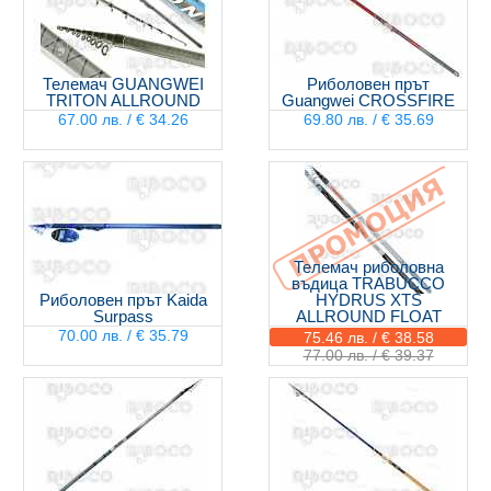
Телемач GUANGWEI
Риболовен прът
TRITON ALLROUND
Guangwei CROSSFIRE
67.00 лв. / € 34.26
69.80 лв. / € 35.69
Телемач риболовна
въдица TRABUCCO
Риболовен прът Kaida
HYDRUS XTS
Surpass
ALLROUND FLOAT
70.00 лв. / € 35.79
75.46 лв. / € 38.58
77.00 лв. / € 39.37