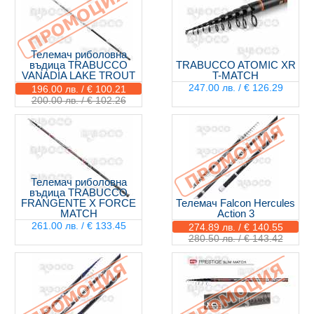
Телемач риболовна
въдица TRABUCCO
TRABUCCO ATOMIC XR
VANADIA LAKE TROUT
T-MATCH
247.00 лв. / € 126.29
196.00 лв. / € 100.21
200.00 лв. / € 102.26
Телемач риболовна
въдица TRABUCCO
FRANGENTE X FORCE
Телемач Falcon Hercules
MATCH
Action 3
261.00 лв. / € 133.45
274.89 лв. / € 140.55
280.50 лв. / € 143.42