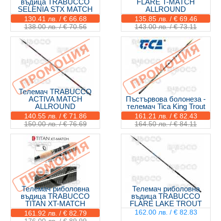
въдица TRABUCCO
FLARE T-MATCH
SELENIA STX MATCH
ALLROUND
130.41 лв. / € 66.68
135.85 лв. / € 69.46
138.00 лв. / € 70.56
143.00 лв. / € 73.11
Телемач TRABUCCO
ACTIVA MATCH
Пъстървова болонеза -
ALLROUND
телемач Tica King Trout
140.55 лв. / € 71.86
161.21 лв. / € 82.43
150.00 лв. / € 76.69
164.50 лв. / € 84.11
Телемач риболовна
Телемач риболовна
въдица TRABUCCO
въдица TRABUCCO
TITAN XT-MATCH
FLARE LAKE TROUT
162.00 лв. / € 82.83
161.92 лв. / € 82.79