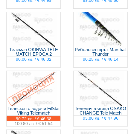
88.00 лв. / € 44.99
89.00 лв. / € 45.50
Телемач OKINWA TELE
Риболовен прът Marshall
MATCH EPOCA 2
Thunder
90.00 лв. / € 46.02
90.25 лв. / € 46.14
Телескоп с водачи FilStar
Телемач въдица OSAKO
Viking Telematch
CHANGE Tele Match
93.80 лв. / € 47.96
90.72 лв. / € 46.38
100.80 лв. / € 51.54