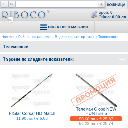
En
Бг
КОШНИЦА
Брой:
0
Общо:
0.00 лв
РИБОЛОВЕН МАГАЗИН
Начало
Риболовен магазин
Въдици (пръти, пръчки)
Телемачове
Телемачове
Търсене по следните показатели:
Телемач Globe NEW
FilStar Corsar HD Match
HUNTER 5
11.90 лв. / € 6.08
50.60 лв. / € 25.87
56.22 лв. / € 28.74