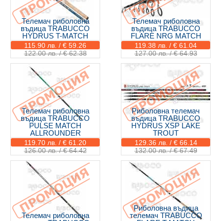
Телемач риболовна
Телемач риболовна
въдица TRABUCCO
въдица TRABUCCO
HYDRUS T-MATCH
FLARE NRG MATCH
115.90 лв. / € 59.26
119.38 лв. / € 61.04
122.00 лв. / € 62.38
127.00 лв. / € 64.93
Телемач риболовна
Риболовна телемач
въдица TRABUCCO
въдица TRABUCCO
PULSE MATCH
HYDRUS XSP LAKE
ALLROUNDER
TROUT
119.70 лв. / € 61.20
129.36 лв. / € 66.14
126.00 лв. / € 64.42
132.00 лв. / € 67.49
Риболовна въдица
Телемач риболовна
телемач TRABUCCO