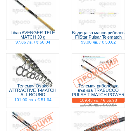
Libao AVENGER TELE
Въдица за мачов риболов
MATCH 30 g
FilStar Pulsar Telematch
97.86 лв. / € 50.04
99.00 лв. / € 50.62
Телемач Osako
Телемач риболовна
ATTRACTIVE T-MATCH
въдица TRABUCCO
ALL ROUND
PULSE T-MATCH POWER
101.00 лв. / € 51.64
109.48 лв. / € 55.98
119.00 лв. / € 60.84