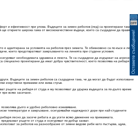
ВИЖ КОШНИЦАТА
орт и ефективност при улова. Въдиците за зимен риболов (лед) са проектирани така,
m
ще откриете широка гама от висококачествени въдици, които са създадени да правят
о е адаптирана за условията на риболов през зимата. Те обикновено са по-къси и леки,
одачи, които предотвратяват замръзването на линията при студени условия.
осигуряват необходимата здравина и лекота. Те са създадени да издържат на агресивни
са специално проектирани да имат добра чувствителност, което позволява на рибаря
 други. Въдиците за зимен риболов са създадени така, че да могат да бъдат използвани
лки изкуствени примамки или жива стръв.
ат ръцете на рибаря от студа и му позволяват да удържа въдицата за по-дълго време
 при всяко засичане.
то позволява дълго и удобно риболовно изживяване.
ниски температури и замръзване, осигурявайки надеждност дори при най-студените
 рибаря лесно да засече рибата и да усети всяко движение на примамката.
предпазват ръцете от студа и осигуряват по-добър захват.
 използват за риболов на разнообразие от зимни видове риби като пъстърва, щука,