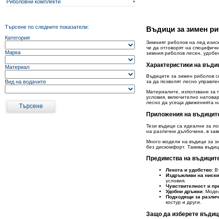
Риболовни комплекти
Виж всички Промоции
Търсене по следните показатели:
Въдици за зимен ри
Категория
Зимният риболов на лед изиск
че да отговорят на специфич
Марка
зимния риболов лесен, удобе
Характеристики на въди
Материал
Въдиците за зимен риболов се
Вид на водачите
за да позволят лесно управле
Материалите, използвани за п
условия, включително натовар
лесно да усеща движенията на
Приложения на въдиците
Тези въдици са идеални за ло
на различни дълбочини, в зав
Много модели на въдици за зи
без дискомфорт. Такива въдиц
Предимства на въдиците 
Лекота и удобство
: 
Издръжливи на ниски
условия.
Чувствителност и пр
Удобни дръжки
: Моде
Подходящи за различ
костур и други.
Защо да изберете въдици