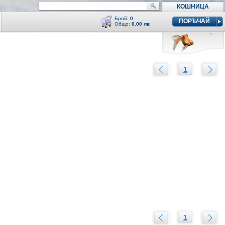
КОШНИЦА
Брой:
0
ПОРЪЧАЙ
Общо:
0.00 лв
Кошницата е празна
y
1
1