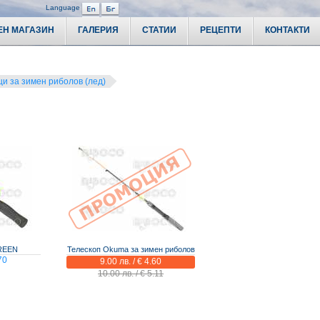
Language
ЕН МАГАЗИН
ГАЛЕРИЯ
СТАТИИ
РЕЦЕПТИ
КОНТАКТИ
Риболовни аксесоари
 риболовни принадлежности и аксесоари за всички
начин на живот. В нашия каталог ще откриете
въдици,
Къмпинг оборудване
вени примамки
, както и разнообразие от
стръв и
и за зимен риболов (лед)
болов.
Басейни, джакузита Bestwa
предлагаме
лодки, каяци, двигатели за лодки и сонари
,
по-ефективен и безопасен. Любителите на къмпинга ще
а семейството –
басейни, джакузита и аксесоари за
Поляризирани очила
атформи, куфари и органайзери
, както и
риболовни
Калъфи, раници, чанти
а риболовна сесия по-удобна и приятна. За спортния
лескопи, далекогледи и поляризирани очила
, които
Рибарски облекла
мание към качеството и достъпната цена, а онлайн
m вашият риболов и приключения на открито ще бъдат
Кепове, живарници
iboco.com още днес, за да се подготвите за успешен
Бинокли
Телескопи, далекогледи
Часовници
Сонари за риболов
GREEN
Телескоп Okuma за зимен риболов
от 8.00 до 20.00 часа
GPS навигация
0889 422 310
70
9.00 лв. / € 4.60
Риболовна литература
10.00 лв. / € 5.11
Риболовни трофеи