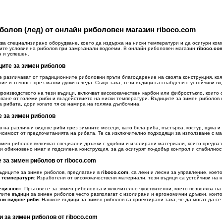
болов (лед) от онлайн риболовен магазин riboco.com
ва специализирано оборудване, което да издържа на ниски температури и да осигури комф
ните условия на риболов при замръзнали водоеми. В онлайн риболовен магазин
riboco.co
н и успешен.
ците за зимен риболов
 различават от традиционните риболовни пръти благодарение на своята конструкция, коят
ние и точност през малки дупки в леда. Също така, тези въдици са снабдени с устойчиви в
роизводството на тези въдици, включват висококачествен карбон или фибростъкло, които 
ване от големи риби и въздействието на ниски температури. Въдиците за зимен риболов 
 рибата, дори когато тя се намира на голяма дълбочина.
 за зимен риболов
в на различни видове риби през зимните месеци, като бяла риба, пъстърва, костур, щука и
исимост от предпочитанията на рибата. Те са изключително подходящи за използване с ма
мен риболов включват специални дръжки с удобни и изолирани материали, които предпазв
и обикновено имат и подсилена конструкция, за да осигурят по-добър контрол и стабилност
за зимен риболов от riboco.com
Въдиците за зимен риболов, предлагани в
riboco.com
, са леки и лесни за управление, кое
 температури
: Изработени от висококачествени материали, тези въдици са устойчиви на 
ецизност
: Прътовете за зимен риболов са изключително чувствителни, което позволява на
лите въдици за зимен риболов често разполагат с изолирани и ергономични дръжки, които 
ни видове риби
: Нашите въдици за зимен риболов са проектирани така, че да могат да се
 за зимен риболов от riboco.com