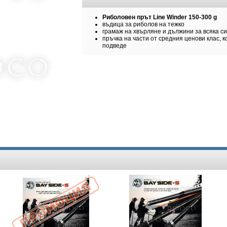
Риболовен прът Line Winder 150-300 g
въдица за риболов на тежко
грамаж на хвърляне и дължини за всяка с
пръчка на части от средния ценови клас, к
подведе