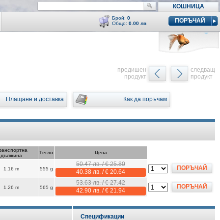
КОШНИЦА
Брой:
0
ПОРЪЧАЙ
Общо:
0.00 лв
Кошницата е празна
y
предишен
следващ
продукт
продукт
Плащане и доставка
Как да поръчам
ранспортна
Тегло
Цена
дължина
50.47 лв. / € 25.80
ПОРЪЧАЙ
1.16 m
555 g
40.38 лв. / € 20.64
53.63 лв. / € 27.42
ПОРЪЧАЙ
1.26 m
565 g
42.90 лв. / € 21.94
Спецификации