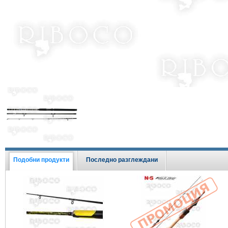
Виж всички Промоции
Подобни продукти
Последно разглеждани