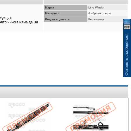
ВИЖ КОШНИЦАТА
Марка
Line Winder
Материал
Фиброво стъкло
итуация
Вид на водачите
Керамични
оято никога няма да Ви