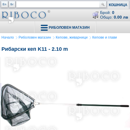
En
Бг
КОШНИЦА
Брой:
0
Общо:
0.00 лв
РИБОЛОВЕН МАГАЗИН
Начало
Риболовен магазин
Кепове, живарници
Кепове и глави
Рибарски кеп K11 - 2.10 m