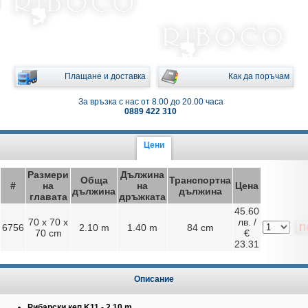
Плащане и доставка
Как да поръчам
За връзка с нас от 8.00 до 20.00 часа
0889 422 310
Цени
Размери
Дължина
Обща
Транспортна
#
на
на
Цена
дължина
дължина
главата
дръжката
45.60
70 x 70 x
лв. /
6756
2.10 m
1.40 m
84 cm
П
70 cm
€
23.31
Описание
Рибарски кеп K11 - 2.10 m