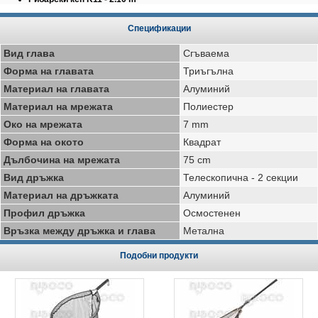
Спецификации
Вид глава
Сгъваема
Форма на главата
Триъгълна
Материал на главата
Алуминий
Материал на мрежата
Полиестер
Око на мрежата
7 mm
Форма на окото
Квадрат
Дълбочина на мрежата
75 cm
Вид дръжка
Телескопична - 2 секции
Материал на дръжката
Алуминий
Профил дръжка
Осмостенен
Връзка между дръжка и глава
Метална
Подобни продукти