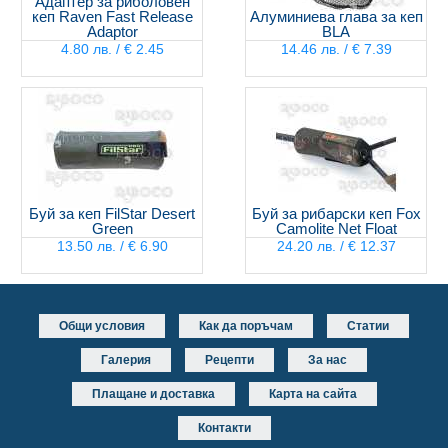
Адаптер за риболовен
кеп Raven Fast Release
Алуминиева глава за кеп
Adaptor
BLA
4.80 лв. / € 2.45
14.46 лв. / € 7.39
Буй за кеп FilStar Desert
Буй за рибарски кеп Fox
Green
Camolite Net Float
13.50 лв. / € 6.90
24.20 лв. / € 12.37
Общи условия
Как да поръчам
Статии
Галерия
Рецепти
За нас
Плащане и доставка
Карта на сайта
Контакти