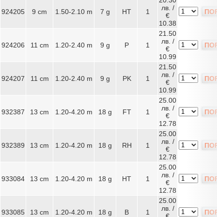
20.30
лв. /
924205
9 cm
1.50-2.10 m
7 g
HT
1
ПО
€
10.38
21.50
лв. /
924206
11 cm
1.20-2.40 m
9 g
P
1
ПО
€
10.99
21.50
лв. /
924207
11 cm
1.20-2.40 m
9 g
PK
1
ПО
€
10.99
25.00
лв. /
932387
13 cm
1.20-4.20 m
18 g
FT
1
ПО
€
12.78
25.00
лв. /
932389
13 cm
1.20-4.20 m
18 g
RH
1
ПО
€
12.78
25.00
лв. /
933084
13 cm
1.20-4.20 m
18 g
HT
1
ПО
€
12.78
25.00
лв. /
933085
13 cm
1.20-4.20 m
18 g
B
1
ПО
€