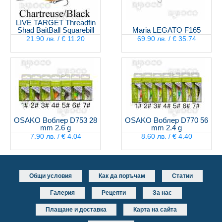
LIVE TARGET Threadfin
Shad BaitBall Squarebill
Maria LEGATO F165
21.90 лв. / € 11.20
69.90 лв. / € 35.74
OSAKO Воблер D753 28
OSAKO Воблер D770 56
mm 2.6 g
mm 2.4 g
7.90 лв. / € 4.04
8.60 лв. / € 4.40
Общи условия
Как да поръчам
Статии
Галерия
Рецепти
За нас
Плащане и доставка
Карта на сайта