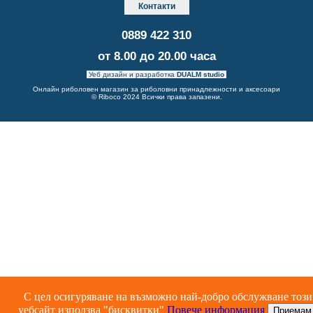
Контакти
0889 422 310
от 8.00 до 20.00 часа
Уеб дизайн и разработка
DUALM studio
Онлайн риболовен магазин за риболовни принадлежности и аксесоари
© Riboco 2024 Всички права запазени.
С цел осигуряване на възможно най-добро обслужване този
уебсайт използва "бисквитки"
Повече информация
Приемам