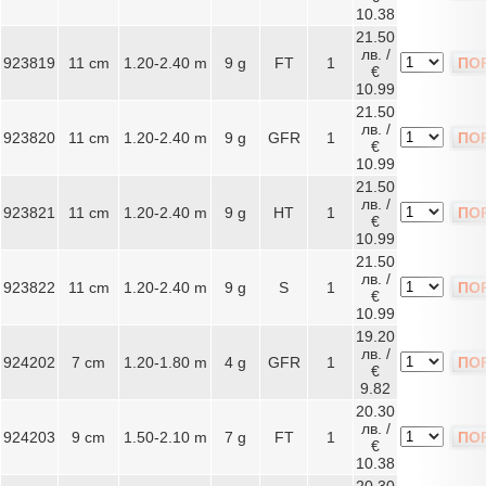
10.38
21.50
лв. /
923819
11 cm
1.20-2.40 m
9 g
FT
1
ПО
€
10.99
21.50
лв. /
923820
11 cm
1.20-2.40 m
9 g
GFR
1
ПО
€
10.99
21.50
лв. /
923821
11 cm
1.20-2.40 m
9 g
HT
1
ПО
€
10.99
21.50
лв. /
923822
11 cm
1.20-2.40 m
9 g
S
1
ПО
€
10.99
19.20
лв. /
924202
7 cm
1.20-1.80 m
4 g
GFR
1
ПО
€
9.82
20.30
лв. /
924203
9 cm
1.50-2.10 m
7 g
FT
1
ПО
€
10.38