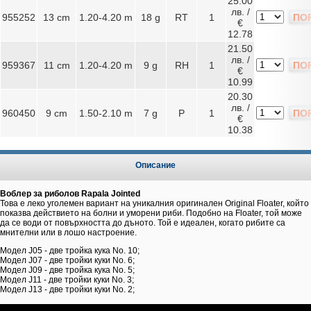
25.00
лв. /
955252
13 cm
1.20-4.20 m
18 g
RT
1
ПО
€
12.78
21.50
лв. /
959367
11 cm
1.20-4.20 m
9 g
RH
1
ПО
€
10.99
20.30
лв. /
960450
9 cm
1.50-2.10 m
7 g
P
1
ПО
€
10.38
Описание
Воблер за риболов Rapala Jointed
Това е леко уголемен вариант на уникалния оригинален Original Floater, който
показва действието на болни и уморени риби. Подобно на Floater, той може
да се води от повърхността до дъното. Той е идеален, когато рибите са
мнителни или в лошо настроение.
Модел J05 - две тройка кука No. 10;
Модел J07 - две тройки куки No. 6;
Модел J09 - две тройка кука No. 5;
Модел J11 - две тройки куки No. 3;
Модел J13 - две тройки куки No. 2;