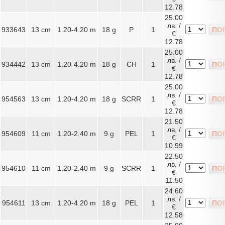
12.78
25.00
лв. /
933643
13 cm
1.20-4.20 m
18 g
P
1
ПО
€
12.78
25.00
лв. /
934442
13 cm
1.20-4.20 m
18 g
CH
1
ПО
€
12.78
25.00
лв. /
954563
13 cm
1.20-4.20 m
18 g
SCRR
1
ПО
€
12.78
21.50
лв. /
954609
11 cm
1.20-2.40 m
9 g
PEL
1
ПО
€
10.99
22.50
лв. /
954610
11 cm
1.20-2.40 m
9 g
SCRR
1
ПО
€
11.50
24.60
лв. /
954611
13 cm
1.20-4.20 m
18 g
PEL
1
ПО
€
12.58