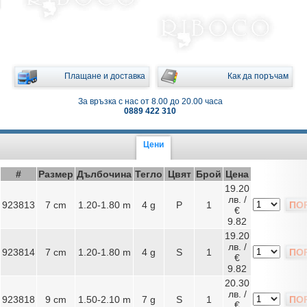
Плащане и доставка
Как да поръчам
За връзка с нас от 8.00 до 20.00 часа
0889 422 310
Цени
#
Размер
Дълбочина
Тегло
Цвят
Брой
Цена
19.20
лв. /
923813
7 cm
1.20-1.80 m
4 g
P
1
ПО
€
9.82
19.20
лв. /
923814
7 cm
1.20-1.80 m
4 g
S
1
ПО
€
9.82
20.30
лв. /
923818
9 cm
1.50-2.10 m
7 g
S
1
ПО
€