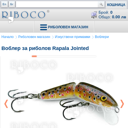
En
Бг
КОШНИЦА
Брой:
0
Общо:
0.00 лв
РИБОЛОВЕН МАГАЗИН
Начало
Риболовен магазин
Изкуствени примамки
Воблери
Воблер за риболов Rapala Jointed