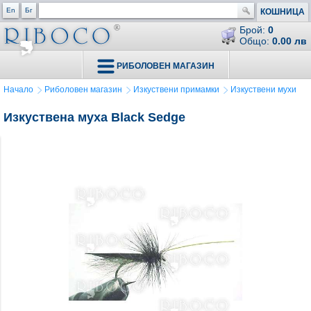
En
Бг
КОШНИЦА
Брой:
0
Общо:
0.00 лв
РИБОЛОВЕН МАГАЗИН
Начало
Риболовен магазин
Изкуствени примамки
Изкуствени мухи
Изкуствена муха Black Sedge