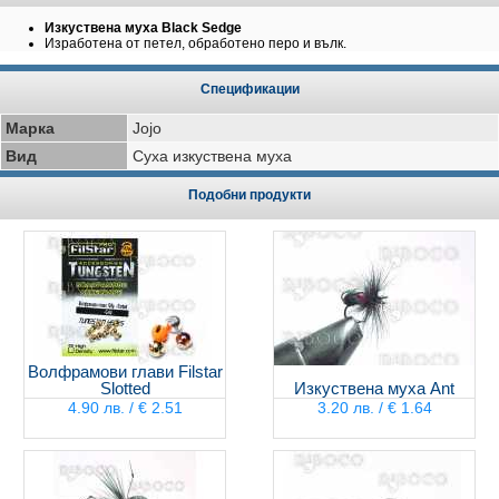
Изкуствена муха Black Sedge
Изработена от петел, обработено перо и вълк.
Спецификации
Марка
Jojo
Вид
Суха изкуствена муха
Подобни продукти
Волфрамови глави Filstar
Slotted
Изкуствена муха Ant
4.90 лв. / € 2.51
3.20 лв. / € 1.64