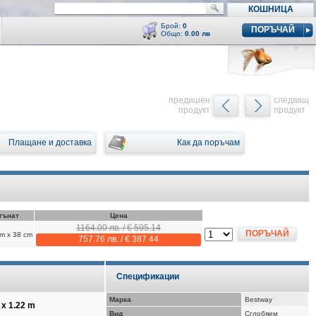
КОШНИЦА
Брой:
0
ПОРЪЧАЙ
Общо:
0.00 лв
Кошницата е празна
y
предишен
следващ
продукт
продукт
Плащане и доставка
Как да поръчам
гънат
Цена
1164.00 лв. / € 595.14
ПОРЪЧАЙ
cm x 38 cm
757.76 лв. / € 387.44
Спецификации
Марка
Bestway
x 1.22 m
Вид
Сглобяем