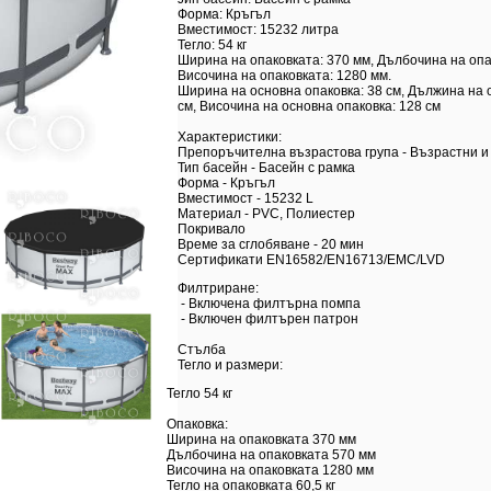
Форма: Кръгъл
Вместимост: 15232 литра
Тегло: 54 кг
Ширина на опаковката: 370 мм, Дълбочина на опа
Височина на опаковката: 1280 мм.
Ширина на основна опаковка: 38 см, Дължина на 
см, Височина на основна опаковка: 128 см
Характеристики:
Препоръчителна възрастова група - Възрастни и
Тип басейн - Басейн с рамка
Форма - Кръгъл
Вместимост - 15232 L
Материал - PVC, Полиестер
Покривало
Време за сглобяване - 20 мин
Сертификати EN16582/EN16713/EMC/LVD
Филтриране:
- Включена филтърна помпа
- Включен филтърен патрон
Стълба
Тегло и размери:
Тегло
54 кг
Опаковка:
Ширина на опаковката
370 мм
Дълбочина на опаковката
570 мм
Височина на опаковката
1280 мм
Тегло на опаковката
60,5 кг