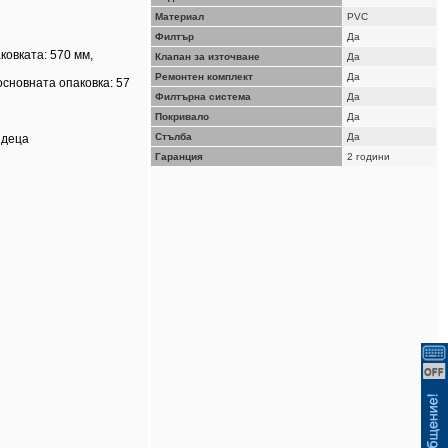
ВИЖ КОШНИЦАТА
Материал
PVC
Филтър
Да
ковката: 570 мм,
Клапан за източване
Да
Ремонтен комплект
Да
основната опаковка: 57
Филтърна система
Да
Покривало
Да
Стълба
Да
 деца
Гаранция
2 години