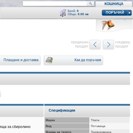
КОШНИЦА
Брой:
0
ПОРЪЧАЙ
Общо:
0.00 лв
Кошницата е празна
y
предишен
следващ
продукт
продукт
Плащане и доставка
Как да поръчам
Спецификации
Марка
Triana
Вид
Потъваща
дяща за сбиролино
Форма на тялото
Торпедовидна