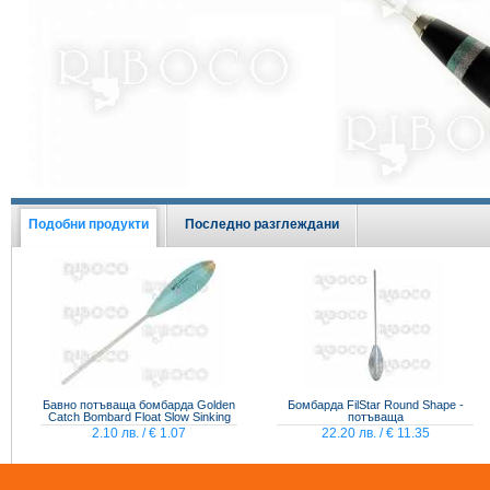
Виж всички Промоции
Подобни продукти
Последно разглеждани
Бавно потъваща бомбарда Golden
Бомбарда FilStar Round Shape -
Catch Bombard Float Slow Sinking
потъваща
2.10 лв. / € 1.07
22.20 лв. / € 11.35