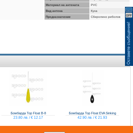
ВИЖ КОШНИЦАТА
Материал на антената
PVC
Вид антена
Куха
Предназначение
Сбиролино риболов
Бомбарда Top Float B-8
Бомбарда Top Float EVA Sinking
23.80 лв. / € 12.17
42.90 лв. / € 21.93