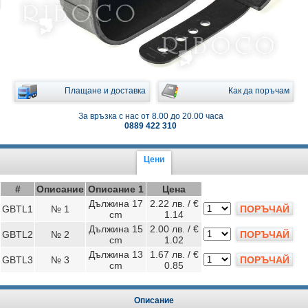
Плащане и доставка
Как да поръчам
За връзка с нас от 8.00 до 20.00 часа
0889 422 310
Цени
#
Описание
Описание 1
Цена
Дължина 17
2.22 лв. / €
GBTL1
№ 1
ПОРЪЧАЙ
cm
1.14
Дължина 15
2.00 лв. / €
GBTL2
№ 2
ПОРЪЧАЙ
cm
1.02
Дължина 13
1.67 лв. / €
GBTL3
№ 3
ПОРЪЧАЙ
cm
0.85
Описание