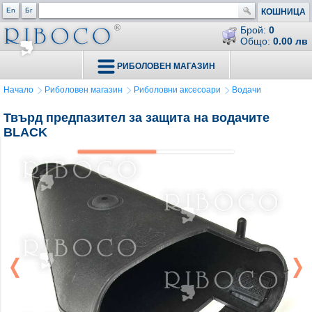
En
Бг
КОШНИЦА
Брой:
0
Общо:
0.00 лв
РИБОЛОВЕН МАГАЗИН
Начало
Риболовен магазин
Риболовни аксесоари
Водачи
Твърд предпазител за защита на водачите
BLACK