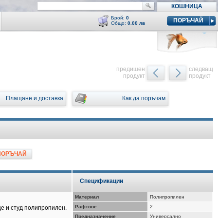
КОШНИЦА
Брой:
0
ПОРЪЧАЙ
Общо:
0.00 лв
Кошницата е празна
y
предишен
следващ
продукт
продукт
Плащане и доставка
Как да поръчам
ПОРЪЧАЙ
Спецификации
Материал
Полипропилен
Рафтове
2
це и студ полипропилен.
Предназначение
Универсално