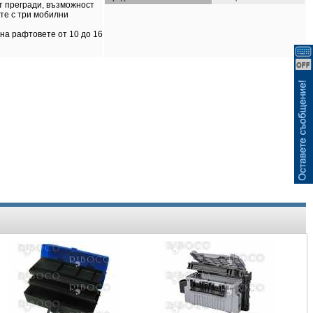
ВИЖ КОШНИЦАТА
т прегради, възможност
те с три мобилни
на рафтовете от 10 до 16