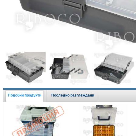
Виж всички Промоции
Подобни продукти
Последно разглеждани