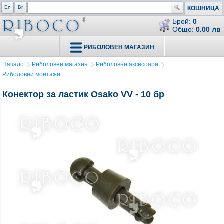
En
Бг
КОШНИЦА
Брой:
0
Общо:
0.00 лв
РИБОЛОВЕН МАГАЗИН
Начало
Риболовен магазин
Риболовни аксесоари
Риболовни монтажи
Конектор за ластик Osako VV - 10 бр