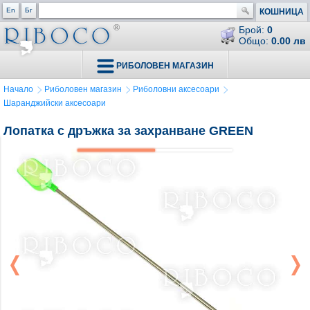
En
Бг
КОШНИЦА
Брой:
0
Общо:
0.00 лв
РИБОЛОВЕН МАГАЗИН
Начало
Риболовен магазин
Риболовни аксесоари
Шаранджийски аксесоари
Лопатка с дръжка за захранване GREEN