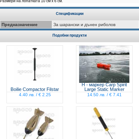
Размери на лопатката 10 см х 6 см.
Спецификации
Предназначение
За шарански и дънен риболов
Подобни продукти
H - маркер Carp Spirit
Boilie Compactor Filstar
Large Static Marker
4.40 лв. / € 2.25
14.50 лв. / € 7.41