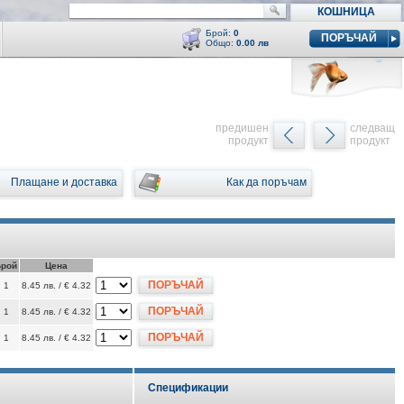
КОШНИЦА
Брой:
0
ПОРЪЧАЙ
Общо:
0.00 лв
Кошницата е празна
y
предишен
следващ
продукт
продукт
Плащане и доставка
Как да поръчам
Брой
Цена
ПОРЪЧАЙ
1
8.45 лв. / € 4.32
ПОРЪЧАЙ
1
8.45 лв. / € 4.32
ПОРЪЧАЙ
1
8.45 лв. / € 4.32
Спецификации