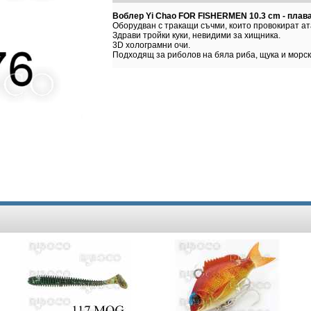
Воблер Yi Chao FOR FISHERMEN 10.3 cm - плав
Оборудван с тракащи съчми, които провокират ат
Здрави тройки куки, невидими за хищника.
3D холограмни очи.
Подходящ за риболов на бяла риба, щука и морск