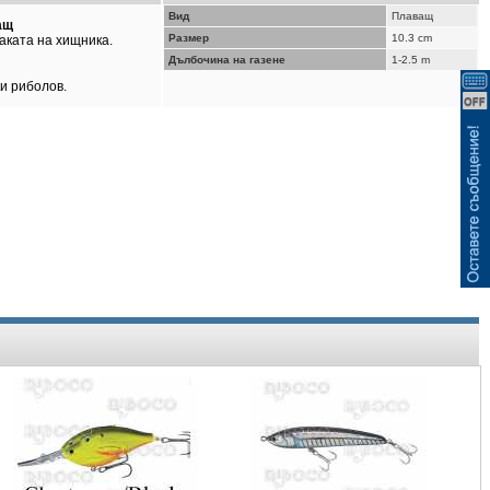
ВИЖ КОШНИЦАТА
Вид
Плаващ
ащ
Размер
10.3 cm
аката на хищника.
Дълбочина на газене
1-2.5 m
и риболов.