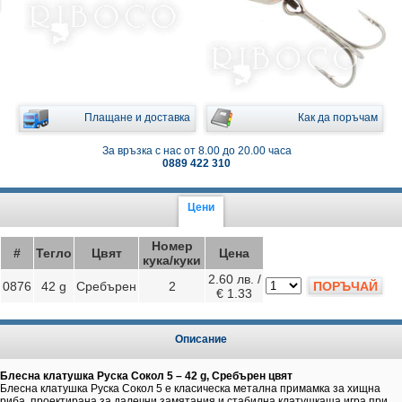
Плащане и доставка
Как да поръчам
За връзка с нас от 8.00 до 20.00 часа
0889 422 310
Цени
Номер
#
Тегло
Цвят
Цена
кука/куки
2.60 лв. /
0876
42 g
Сребърен
2
ПОРЪЧАЙ
€ 1.33
Описание
Блесна клатушка Руска Сокол 5 – 42 g, Сребърен цвят
Блесна клатушка Руска Сокол 5 е класическа метална примамка за хищна
риба, проектирана за далечни замятания и стабилна клатушкаща игра при