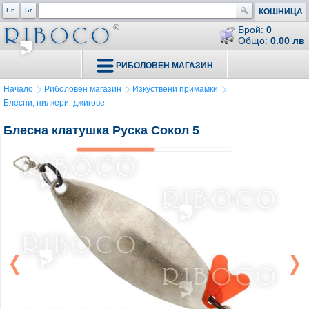
En
Бг
КОШНИЦА
Брой:
0
Общо:
0.00 лв
РИБОЛОВЕН МАГАЗИН
Начало
Риболовен магазин
Изкуствени примамки
Блесни, пилкери, джигове
Блесна клатушка Руска Сокол 5