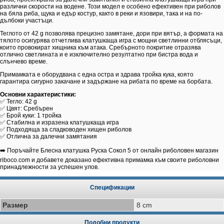
различни скорости на водене. Този модел е особено ефективен при риболов
на бяла риба, щука и едър костур, както в реки и язовири, така и на по-
дълбоки участъци.
Теглото от 42 g позволява прецизно замятане, дори при вятър, а формата на
тялото осигурява отчетлива клатушкаща игра с мощни светлинни отблясъци,
които провокират хищника към атака. Сребърното покритие отразява
отлично светлината и е изключително резултатно при бистра вода и
слънчево време.
Примамката е оборудвана с една остра и здрава тройка кука, която
гарантира сигурно закачане и задържане на рибата по време на борбата.
Основни характеристики:
✅ Тегло: 42 g
✅ Цвят: Сребърен
✅ Брой куки: 1 тройка
✅ Стабилна и изразена клатушкаща игра
✅ Подходяща за сладководен хищен риболов
✅ Отлична за далечни замятания
➡️ Поръчайте Блесна клатушка Руска Сокол 5 от онлайн риболовен магазин
riboco.com и добавете доказано ефективна примамка към своите риболовни
принадлежности за успешен улов.
Спецификации
Размер
8 cm
Подобни продукти