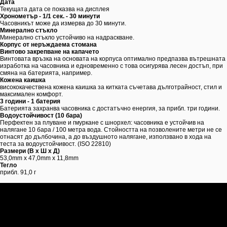
Дата
Текущата дата се показва на дисплея
Хронометър - 1/1 сек. - 30 минути
Часовникът може да измерва до 30 минути.
Минерално стъкло
Минерално стъкло устойчиво на надраскване.
Корпус от неръждаема стомана
Винтово закрепване на капачето
Винтовата връзка на основата на корпуса оптимално предпазва вътрешната
изработка на часовника и едновременно с това осигурява лесен достъп, при
смяна на батерията, например.
Кожена каишка
висококачествена кожена каишка за китката съчетава дълготрайност, стил и
максимален комфорт.
3 години - 1 батерия
Батерията захранва часовника с достатъчно енергия, за прибл. три години.
Водоустойчивост (10 бара)
Перфектен за плуване и гмуркане с шнорхел: часовника е устойчив на
налягане 10 бара / 100 метра вода. Стойността на позволените метри не се
отнасят до дълбочина, а до въздушното налягане, използвано в хода на
теста за водоустойчивост. (ISO 22810)
Размери (В х Ш х Д)
53,0mm х 47,0mm х 11,8mm
Тегло
прибл. 91,0 г