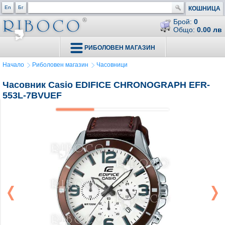
En
Бг
КОШНИЦА
Брой:
0
Общо:
0.00 лв
РИБОЛОВЕН МАГАЗИН
Начало
Риболовен магазин
Часовници
Часовник Casio EDIFICE CHRONOGRAPH EFR-
553L-7BVUEF