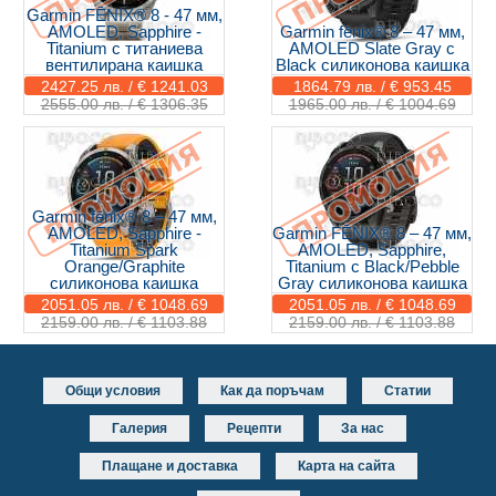
Garmin FĒNIX® 8 - 47 мм,
AMOLED, Sapphire -
Garmin fēnix® 8 – 47 мм,
Titanium с титаниева
AMOLED Slate Gray с
вентилирана каишка
Black силиконова каишка
2427.25 лв. / € 1241.03
1864.79 лв. / € 953.45
2555.00 лв. / € 1306.35
1965.00 лв. / € 1004.69
Garmin fēnix® 8 – 47 мм,
AMOLED, Sapphire -
Garmin FĒNIX® 8 – 47 мм,
Titanium Spark
AMOLED, Sapphire,
Orange/Graphite
Titanium с Black/Pebble
силиконова каишка
Gray силиконова каишка
2051.05 лв. / € 1048.69
2051.05 лв. / € 1048.69
2159.00 лв. / € 1103.88
2159.00 лв. / € 1103.88
Общи условия
Как да поръчам
Статии
Галерия
Рецепти
За нас
Плащане и доставка
Карта на сайта