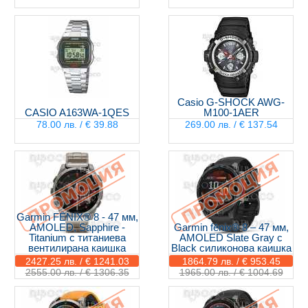
Casio G-SHOCK AWG-
CASIO A163WA-1QES
M100-1AER
78.00 лв. / € 39.88
269.00 лв. / € 137.54
Garmin FĒNIX® 8 - 47 мм,
AMOLED, Sapphire -
Garmin fēnix® 8 – 47 мм,
Titanium с титаниева
AMOLED Slate Gray с
вентилирана каишка
Black силиконова каишка
2427.25 лв. / € 1241.03
1864.79 лв. / € 953.45
2555.00 лв. / € 1306.35
1965.00 лв. / € 1004.69