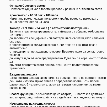
Функция Световно време
Показва текущия час в големи градове и различни области по света .
Хронометър - 1/100 сек. - 100 часа
Изминало време, междинно време и крайно време се измерват с
1/100-sec точност до 24 часа.
Таймер - 1 /1 мин. - 24 часа ( с автоматично повторение)
За почитателите на прецизността: таймерът за обратно отброяване
Ви помага
да запомните специфични или повтарящи се събития, като напомня
със звук,
в предварително зададено време. След това те разчитат назад
автоматично
от предварително зададеното време. Времето може да се настрои с
точност
до минута и до 24 часа предварително. Идеален за хора, които трябва
да
приемат лекарства всеки ден или тези, които правят интервални
тренировки.
Ежедневна аларма
Ежедневната аларма ви напомня за събития, които се повтарят всеки
ден, като излъчва звуков сигнал в определено време. Този модел
разполага с 5 независими аларми за гъвкави напомняния за важни
назначения.
Snooze функция
(Възобновяваща се аларма) – Snooze (за дрямка) е
вид аларма, след чийто край тя се задейства пак след няколко минути.
Изчисляване на средна скорост