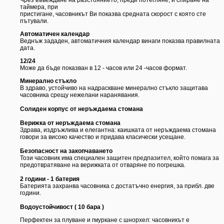
Чрез въвеждане на разстоянието, преди потегляне, и спиране на
таймера, при
пристигане, часовникът Ви показва средната скорост с която сте
пътували.
Автоматичен календар
Веднъж зададен, автоматичния календар винаги показва правилната
дата.
12/24
Може да бъде показван в 12 - часов или 24 -часов формат.
Минерално стъкло
В здраво, устойчиво на надраскване минерално стъкло защитава
часовника срещу нежелани наранявания.
Солиден корпус от неръждаема стомана
Верижка от неръждаема стомана
Здрава, издръжлива и елегантна: каишката от неръждаема стомана
говори за високо качество и придава класически усещане.
Безопасност на закопчаването
Този часовник има специален защитен предпазител, който помага за
предотвратяване на верижката от отваряне по погрешка.
2 години - 1 батерия
Батерията захранва часовника с достатъчно енергия, за прибл. две
години.
Водоустойчивост ( 10 бара )
Перфектен за плуване и гмуркане с шнорхел: часовникът е