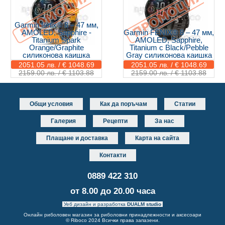
Garmin fēnix® 8 – 47 мм,
AMOLED, Sapphire -
Garmin FĒNIX® 8 – 47 мм,
Titanium Spark
AMOLED, Sapphire,
Orange/Graphite
Titanium с Black/Pebble
силиконова каишка
Gray силиконова каишка
2051.05 лв. / € 1048.69
2051.05 лв. / € 1048.69
2159.00 лв. / € 1103.88
2159.00 лв. / € 1103.88
Общи условия
Как да поръчам
Статии
Галерия
Рецепти
За нас
Плащане и доставка
Карта на сайта
Контакти
0889 422 310
от 8.00 до 20.00 часа
Уеб дизайн и разработка
DUALM studio
Онлайн риболовен магазин за риболовни принадлежности и аксесоари
© Riboco 2024 Всички права запазени.