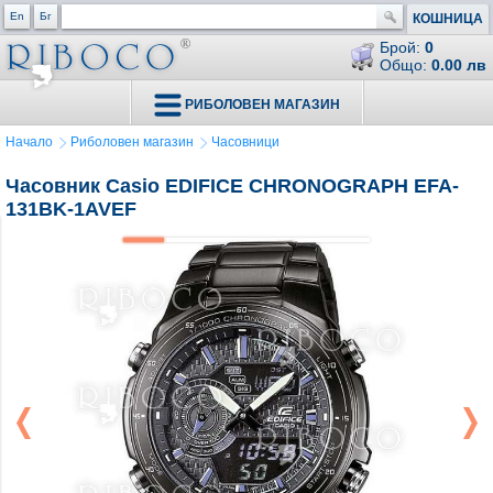
En
Бг
КОШНИЦА
Брой:
0
Общо:
0.00 лв
РИБОЛОВЕН МАГАЗИН
Начало
Риболовен магазин
Часовници
Часовник Casio EDIFICE CHRONOGRAPH EFA-
131BK-1AVEF