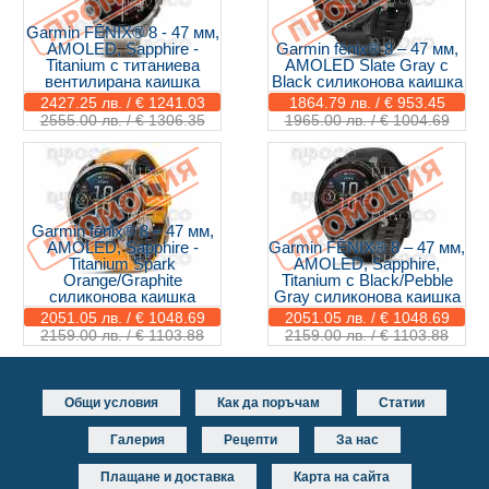
Garmin FĒNIX® 8 - 47 мм,
AMOLED, Sapphire -
Garmin fēnix® 8 – 47 мм,
Titanium с титаниева
AMOLED Slate Gray с
вентилирана каишка
Black силиконова каишка
2427.25 лв. / € 1241.03
1864.79 лв. / € 953.45
2555.00 лв. / € 1306.35
1965.00 лв. / € 1004.69
Garmin fēnix® 8 – 47 мм,
AMOLED, Sapphire -
Garmin FĒNIX® 8 – 47 мм,
Titanium Spark
AMOLED, Sapphire,
Orange/Graphite
Titanium с Black/Pebble
силиконова каишка
Gray силиконова каишка
2051.05 лв. / € 1048.69
2051.05 лв. / € 1048.69
2159.00 лв. / € 1103.88
2159.00 лв. / € 1103.88
Общи условия
Как да поръчам
Статии
Галерия
Рецепти
За нас
Плащане и доставка
Карта на сайта