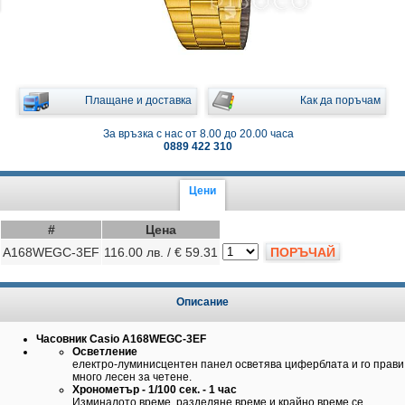
Плащане и доставка
Как да поръчам
За връзка с нас от 8.00 до 20.00 часа
0889 422 310
Цени
#
Цена
A168WEGC-3EF
116.00 лв. / € 59.31
ПОРЪЧАЙ
Описание
Часовник Casio A168WEGC-3EF
Осветление
електро-луминисцентен панел осветява циферблата и го прави
много лесен за четене.
Хронометър - 1/100 сек. - 1 час
Изминалото време, разделяне време и крайно време се