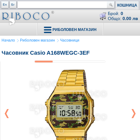
En
Бг
КОШНИЦА
Брой:
0
Общо:
0.00 лв
РИБОЛОВЕН МАГАЗИН
Начало
Риболовен магазин
Часовници
Часовник Casio A168WEGC-3EF