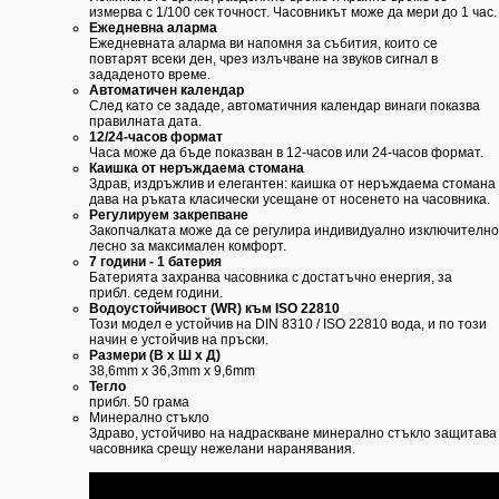
измерва с 1/100 сек точност. Часовникът може да мери до 1 час.
Ежедневна аларма
Ежедневната аларма ви напомня за събития, които се
повтарят всеки ден, чрез излъчване на звуков сигнал в
зададеното време.
Автоматичен календар
След като се зададе, автоматичния календар винаги показва
правилната дата.
12/24-часов формат
Часа може да бъде показван в 12-часов или 24-часов формат.
Каишка от неръждаема стомана
Здрав, издръжлив и елегантен: каишка от неръждаема стомана
дава на ръката класически усещане от носенето на часовника.
Регулируем закрепване
Закопчалката може да се регулира индивидуално изключително
лесно за максимален комфорт.
7 години - 1 батерия
Батерията захранва часовника с достатъчно енергия, за
прибл. седем години.
Водоустойчивост (WR) към ISO 22810
Този модел е устойчив на DIN 8310 / ISO 22810 вода, и по този
начин е устойчив на пръски.
Размери (В х Ш х Д)
38,6mm х 36,3mm х 9,6mm
Тегло
прибл. 50 грама
Минерално стъкло
Здраво, устойчиво на надраскване минерално стъкло защитава
часовника срещу нежелани наранявания.