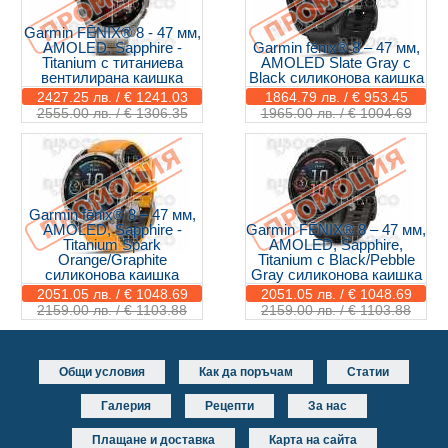
Garmin FĒNIX® 8 - 47 мм,
AMOLED, Sapphire -
Garmin fēnix® 8 – 47 мм,
Titanium с титаниева
AMOLED Slate Gray с
вентилирана каишка
Black силиконова каишка
2427.25 лв. / € 1241.03
1864.79 лв. / € 953.45
2555.00 лв. / € 1306.35
1965.00 лв. / € 1004.69
Garmin fēnix® 8 – 47 мм,
AMOLED, Sapphire -
Garmin FĒNIX® 8 – 47 мм,
Titanium Spark
AMOLED, Sapphire,
Orange/Graphite
Titanium с Black/Pebble
силиконова каишка
Gray силиконова каишка
2051.05 лв. / € 1048.69
2051.05 лв. / € 1048.69
2159.00 лв. / € 1103.88
2159.00 лв. / € 1103.88
Общи условия
Как да поръчам
Статии
Галерия
Рецепти
За нас
Плащане и доставка
Карта на сайта