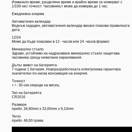
Изминало време, разделяне време и крайно време се измерват с
1/100-sec точност. Часовникът може да измерва до 1 час.
Ежедневна аларма
Автоматичен календар
Веднъж зададен, автоматичния календар винаги показва правилната
дата.
12/24
Може да бъде показван в 12 - часов или 24 -часов формат.
Минерално стъкло
Здраво, устойчиво на надраскване минерално стъкло защитава
часовника срещу нежелани наранявания.
Дълъг живот на батерията
7 години 1 батерия. Новоразработената електроника гарантира
значително по-ниска консумация на енергия.
Tочност
+ / - 30 сек секунди на месец
Тип на батерията
CR2016
Размери
прибл. 36,80mm x 33,00mm x 9,10mm
Тегло
прибл. 48,00 грама