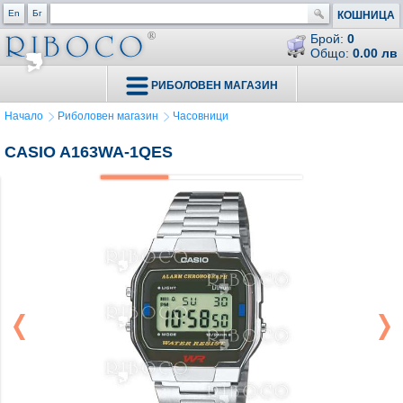
En
Бг
КОШНИЦА
Брой:
0
Общо:
0.00 лв
РИБОЛОВЕН МАГАЗИН
Начало
Риболовен магазин
Часовници
CASIO A163WA-1QES