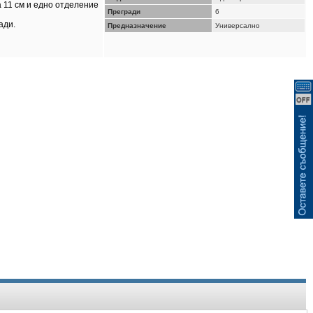
ВИЖ КОШНИЦАТА
а 11 см и едно отделение
Прегради
6
ади.
Предназначение
Универсално