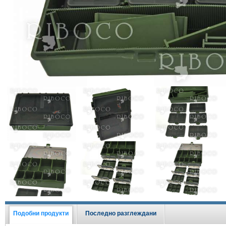
Виж всички Промоции
Подобни продукти
Последно разглеждани