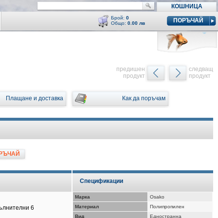
КОШНИЦА
Брой:
0
ПОРЪЧАЙ
Общо:
0.00 лв
Кошницата е празна
y
предишен
следващ
продукт
продукт
Плащане и доставка
Как да поръчам
РЪЧАЙ
Спецификации
Марка
Osako
Материал
Полипропилен
пълнителни 6
Вид
Едностранна