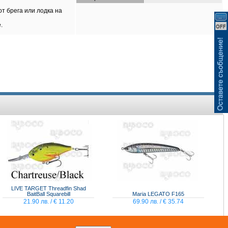
ВИЖ КОШНИЦАТА
т брега или лодка на
.
LIVE TARGET Threadfin Shad
BaitBall Squarebill
Maria LEGATO F165
21.90 лв. / € 11.20
69.90 лв. / € 35.74