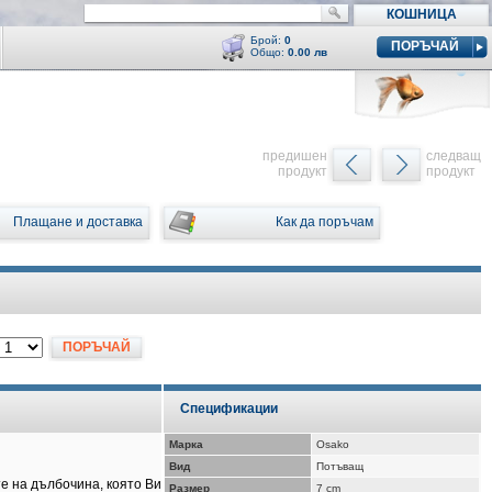
КОШНИЦА
Брой:
0
ПОРЪЧАЙ
Общо:
0.00 лв
Кошницата е празна
y
предишен
следващ
продукт
продукт
Плащане и доставка
Как да поръчам
ПОРЪЧАЙ
Спецификации
Марка
Osako
Вид
Потъващ
е на дълбочина, която Ви
Размер
7 cm