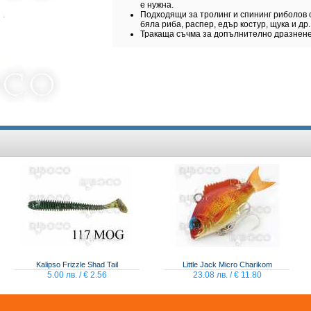
е нужна.
Подходящи за тролинг и спининг риболов о
бяла риба, распер, едър костур, щука и др.
Тракаща съчма за допълнително дразнене
Kalipso Frizzle Shad Tail
Little Jack Micro Charikom
5.00 лв. / € 2.56
23.08 лв. / € 11.80