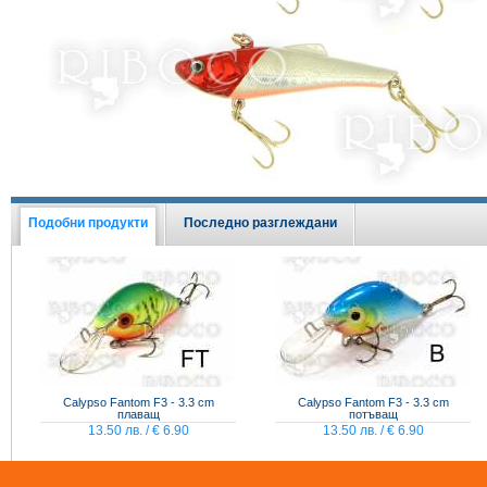
Виж всички Промоции
Подобни продукти
Последно разглеждани
Calypso Fantom F3 - 3.3 cm
Calypso Fantom F3 - 3.3 cm
плаващ
потъващ
13.50 лв. / € 6.90
13.50 лв. / € 6.90