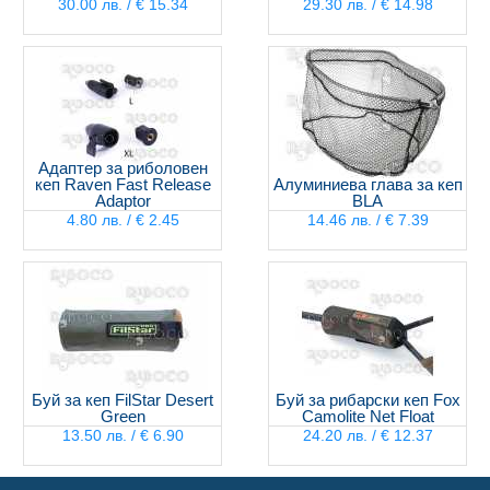
30.00 лв. / € 15.34
29.30 лв. / € 14.98
Адаптер за риболовен
кеп Raven Fast Release
Алуминиева глава за кеп
Adaptor
BLA
4.80 лв. / € 2.45
14.46 лв. / € 7.39
Буй за кеп FilStar Desert
Буй за рибарски кеп Fox
Green
Camolite Net Float
13.50 лв. / € 6.90
24.20 лв. / € 12.37