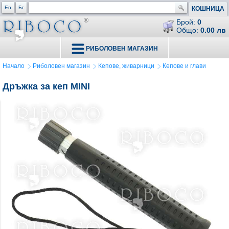
En
Бг
КОШНИЦА
Брой:
0
Общо:
0.00 лв
РИБОЛОВЕН МАГАЗИН
Начало
Риболовен магазин
Кепове, живарници
Кепове и глави
Дръжка за кеп MINI