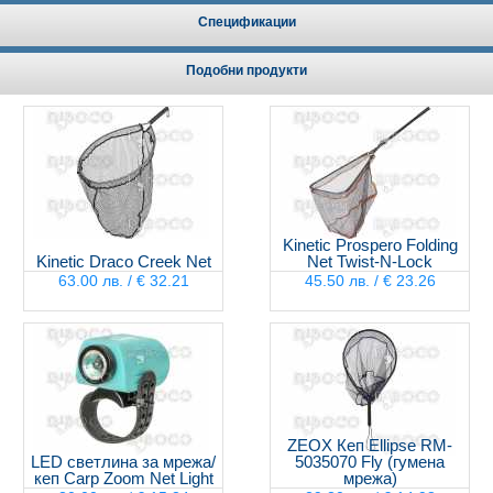
Спецификации
Подобни продукти
Kinetic Prospero Folding
Kinetic Draco Creek Net
Net Twist-N-Lock
63.00 лв. / € 32.21
45.50 лв. / € 23.26
ZEOX Кеп Ellipse RM-
LED светлина за мрежа/
5035070 Fly (гумена
кеп Carp Zoom Net Light
мрежа)