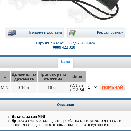
Плащане и доставка
Как да поръчам
За връзка с нас от 8.00 до 20.00 часа
0889 422 310
Цени
Дължина на
Транспортна
#
Цена
дръжката
дължина
7.51 лв.
MINI
0.16 m
16 cm
ПОРЪЧАЙ
/ € 3.84
Описание
Дръжка за кеп MINI
Дръжка за кеп със стандартна резба, на която можете да навиете
всяка глава и да ползвате новия комплект като мухарски кеп.