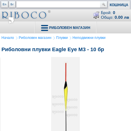
En
Бг
КОШНИЦА
Брой:
0
Общо:
0.00 лв
РИБОЛОВЕН МАГАЗИН
Начало
Риболовен магазин
Плувки
Неподвижни плувки
Риболовни плувки Eagle Eye M3 - 10 бр