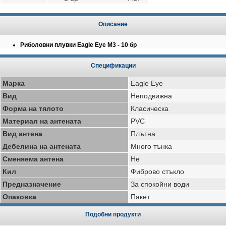
Описание
Риболовни плувки Eagle Eye M3 - 10 бр
Спецификации
Марка
Eagle Eye
Вид
Неподвижна
Форма на тялото
Класическа
Материал на антената
PVC
Вид антена
Плътна
Дебелина на антената
Много тънка
Сменяема антена
Не
Кил
Фиброво стъкло
Предназначение
За спокойни води
Опаковка
Пакет
Подобни продукти