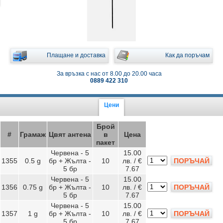
Плащане и доставка
Как да поръчам
За връзка с нас от 8.00 до 20.00 часа
0889 422 310
Цени
Брой
#
Грамаж
Цвят антена
в
Цена
пакет
Червена - 5
15.00
1355
0.5 g
бр + Жълта -
10
лв. / €
ПОРЪЧАЙ
5 бр
7.67
Червена - 5
15.00
1356
0.75 g
бр + Жълта -
10
лв. / €
ПОРЪЧАЙ
5 бр
7.67
Червена - 5
15.00
1357
1 g
бр + Жълта -
10
лв. / €
ПОРЪЧАЙ
5 бр
7.67