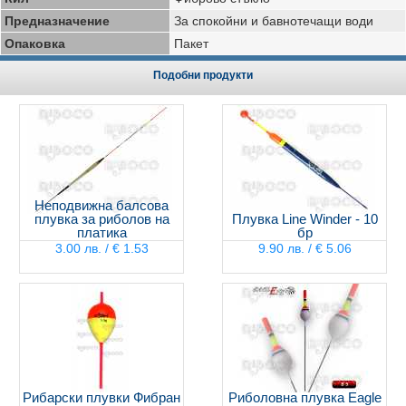
Предназначение
За спокойни и бавнотечащи води
Опаковка
Пакет
Подобни продукти
Неподвижна балсова
плувка за риболов на
Плувка Line Winder - 10
платика
бр
3.00 лв. / € 1.53
9.90 лв. / € 5.06
Рибарски плувки Фибран
Риболовна плувка Eagle