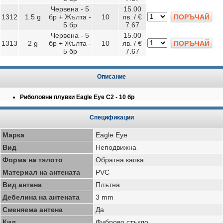
Червена - 5
15.00
1312
1.5 g
бр + Жълта -
10
лв. / €
ПОРЪЧАЙ
5 бр
7.67
Червена - 5
15.00
1313
2 g
бр + Жълта -
10
лв. / €
ПОРЪЧАЙ
5 бр
7.67
Описание
Риболовни плувки Eagle Eye C2 - 10 бр
Спецификации
Марка
Eagle Eye
Вид
Неподвижна
Форма на тялото
Обратна капка
Материал на антената
PVC
Вид антена
Плътна
Дебелина на антената
3 mm
Сменяема антена
Да
Кил
Фиброво стъкло