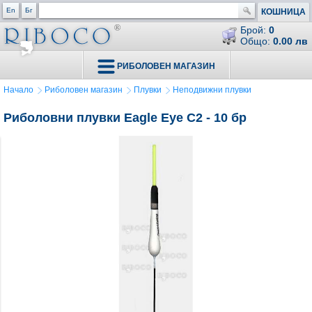
En
Бг
КОШНИЦА
Брой:
0
Общо:
0.00 лв
РИБОЛОВЕН МАГАЗИН
Начало
Риболовен магазин
Плувки
Неподвижни плувки
Риболовни плувки Eagle Eye C2 - 10 бр