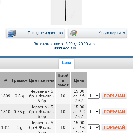
Плащане и доставка
Как да поръчам
За връзка с нас от 8.00 до 20.00 часа
0889 422 310
Цени
Брой
#
Грамаж
Цвят антена
в
Цена
пакет
Червена - 5
15.00
1309
0.5 g
бр + Жълта -
10
лв. / €
ПОРЪЧАЙ
5 бр
7.67
Червена - 5
15.00
1310
0.75 g
бр + Жълта -
10
лв. / €
ПОРЪЧАЙ
5 бр
7.67
Червена - 5
15.00
1311
1 g
бр + Жълта -
10
лв. / €
ПОРЪЧАЙ
5 бр
7.67