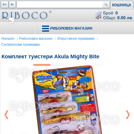
En
Бг
КОШНИЦА
Брой:
0
Общо:
0.00 лв
РИБОЛОВЕН МАГАЗИН
Начало
Риболовен магазин
Изкуствени примамки
Силиконови примамки
Комплект туистери Akula Mighty Bite