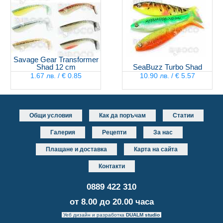
Savage Gear Transformer
Shad 12 cm
SeaBuzz Turbo Shad
1.67 лв. / € 0.85
10.90 лв. / € 5.57
Общи условия
Как да поръчам
Статии
Галерия
Рецепти
За нас
Плащане и доставка
Карта на сайта
Контакти
0889 422 310
от 8.00 до 20.00 часа
Уеб дизайн и разработка
DUALM studio