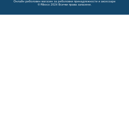
Онлайн риболовен магазин за риболовни принадлежности и аксесоари
© Riboco 2024 Всички права запазени.