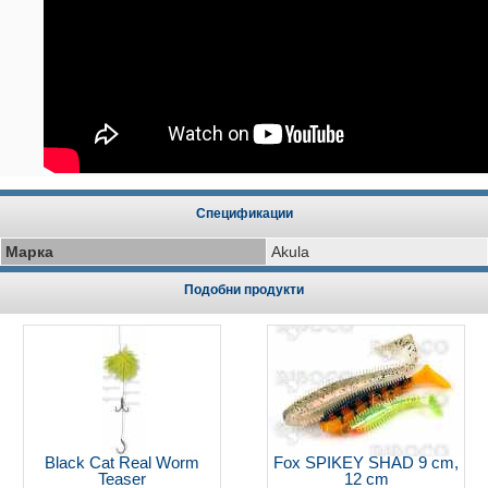
Спецификации
Марка
Akula
Подобни продукти
Black Cat Real Worm
Fox SPIKEY SHAD 9 cm,
Teaser
12 cm