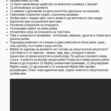
Реалистични 3D очи.
12 броя заключващи щифтове за мобилната камера с аромат.
12 резервоара за аромати.
12 камери с дрънкалки за допълнително дразнене на хищника.
Сменяеми странични перки с различни размери.
Тройки куки с червен цвят, които можете да монтирате при нужда.
Единични куки за различни монтажи.
Различни утежнения за опашката.
Холограмен ефект на жива рибка.
Атрактивна игра на опашката на туистера.
Това е уникалната примамка - холограма, мирише, дрънчи и плува като
ранена рибка.
Подходящ комплект за спининг и джиг риболов на бяла риба, щука,
сом, распер, пъстърва и едър костур.
Mighty се харесва на всичките пет сетива за смъртоносни резултати!
Системата 5-то чувство – мирис, звук, вкус, усещане и визия,
гарантира отлични резултати в риболова. По-добър отколкото жива
стръв - и работи на всички хищни риби! Плува като жива ранена риба!
Можете да получите 10 Mighty силиконови примамки, 12 регулируеми
Mighty перки, 12 дрънкалки и 12 уникални Mighty Bite аромат
резервоари. Плюс това единични куки, задни тежести и смъртоносни
тройки куки.