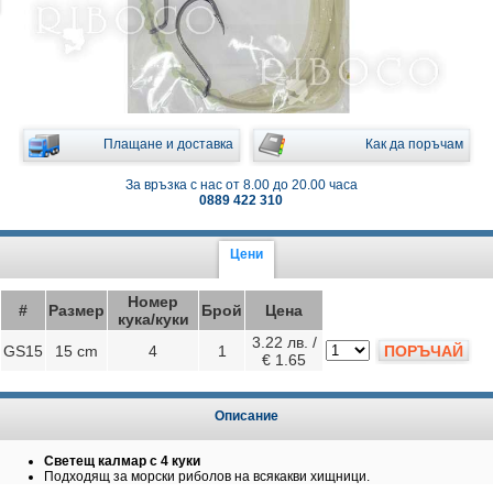
Плащане и доставка
Как да поръчам
За връзка с нас от 8.00 до 20.00 часа
0889 422 310
Цени
Номер
#
Размер
Брой
Цена
кука/куки
3.22 лв. /
GS15
15 cm
4
1
ПОРЪЧАЙ
€ 1.65
Описание
Светещ калмар с 4 куки
Подходящ за морски риболов на всякакви хищници.