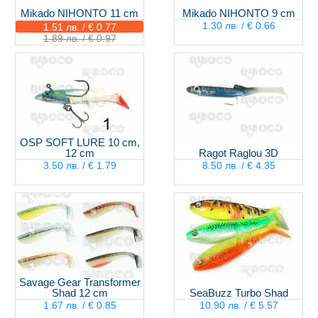
Mikado NIHONTO 11 cm
Mikado NIHONTO 9 cm
1.30 лв. / € 0.66
1.51 лв. / € 0.77
1.89 лв. / € 0.97
OSP SOFT LURE 10 cm,
12 cm
Ragot Raglou 3D
3.50 лв. / € 1.79
8.50 лв. / € 4.35
Savage Gear Transformer
Shad 12 cm
SeaBuzz Turbo Shad
1.67 лв. / € 0.85
10.90 лв. / € 5.57