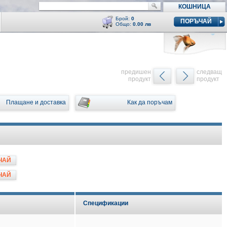
КОШНИЦА
Брой:
0
ПОРЪЧАЙ
Общо:
0.00 лв
Кошницата е празна
y
предишен
следващ
продукт
продукт
Плащане и доставка
Как да поръчам
ЧАЙ
ЧАЙ
Спецификации