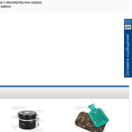
ВИЖ КОШНИЦАТА
ка с маскировъчна шарка.
тавяне.