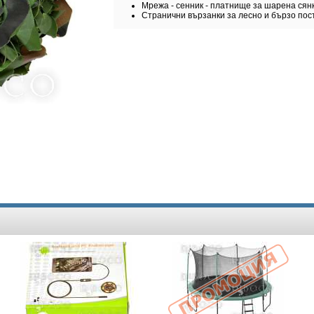
Мрежа - сенник - платнище за шарена сян
Странични вързанки за лесно и бързо пос