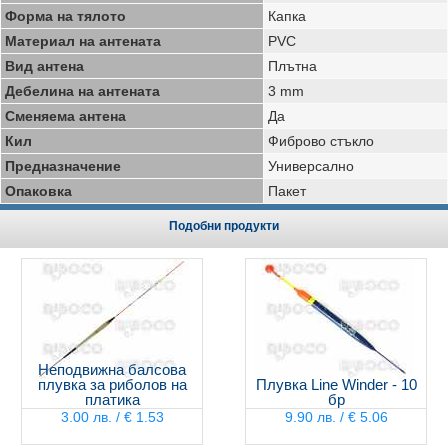
Форма на тялото
Капка
Материал на антената
PVC
Вид антена
Плътна
Дебелина на антената
3 mm
Сменяема антена
Да
Кил
Фиброво стъкло
Предназначение
Универсално
Опаковка
Пакет
Подобни продукти
Неподвижна балсова
плувка за риболов на
Плувка Line Winder - 10
платика
бр
3.00 лв. / € 1.53
9.90 лв. / € 5.06