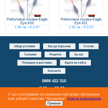
Риболовни плувки Eagle
Риболовни плувки Eagle
Eye A10
Eye A11
1.90 лв. / € 0.97
1.90 лв. / € 0.97
Общи условия
Как да поръчам
Статии
Галерия
Рецепти
За нас
Плащане и доставка
Карта на сайта
Контакти
0889 422 310
от 8.00 до 20.00 часа
С цел осигуряване на възможно най-добро обслужване
Уеб дизайн и разработка
DUALM studio
този уебсайт използва "бисквитки"
Повече информация
Онлайн риболовен магазин за риболовни принадлежности и аксесоари
© Riboco 2024 Всички права запазени.
Приемам