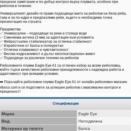
прецизни замятания и по-добър контрол върху плувката, особено при
риболов в течение.
Универсалният дизайн ги прави подходящи както за риболов на бяла риба,
така и за по-едри и предпазливи риби, където е необходима точна
презентация на стръвта.
Предимства:
✅ Универсални – подходящи за река и стоящи води
✅ Сменяема антена (3 мм) за адаптация към условията
✅ Фибростъклен стабилизатор за отлична стабилност
✅ Изработени от балса и полиуретан
✅ Отлична плаваемост и чувствителност
✅ Висока издръжливост и дълъг експлоатационен живот
✅ Подходящи за различни техники на риболов
Риболовните плувки Eagle Eye A1 са отличен избор за всеки риболовец,
който търси качествени риболовни принадлежности с надеждна работа и
адаптивност при всякакви условия.
➡️ Поръчайте риболовни плувки Eagle Eye A1 от онлайн риболовен магазин
riboco.com и се подгответе за успешен риболов с максимален контрол и
прецизност!
Спецификации
Марка
Eagle Eye
Вид
Неподвижна
Материал на тялото
Балса