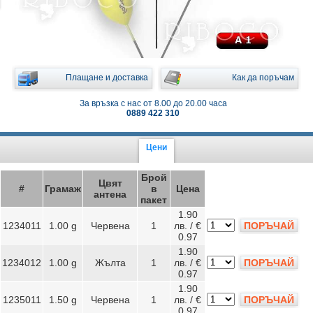
Плащане и доставка
Как да поръчам
За връзка с нас от 8.00 до 20.00 часа
0889 422 310
Цени
Брой
Цвят
#
Грамаж
в
Цена
антена
пакет
1.90
1234011
1.00 g
Червена
1
лв. / €
ПОРЪЧАЙ
0.97
1.90
1234012
1.00 g
Жълта
1
лв. / €
ПОРЪЧАЙ
0.97
1.90
1235011
1.50 g
Червена
1
лв. / €
ПОРЪЧАЙ
0.97