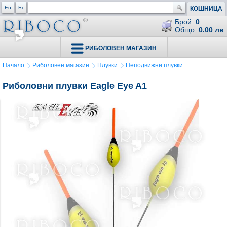
En
Бг
КОШНИЦА
Брой:
0
Общо:
0.00 лв
РИБОЛОВЕН МАГАЗИН
Начало
Риболовен магазин
Плувки
Неподвижни плувки
Риболовни плувки Eagle Eye A1