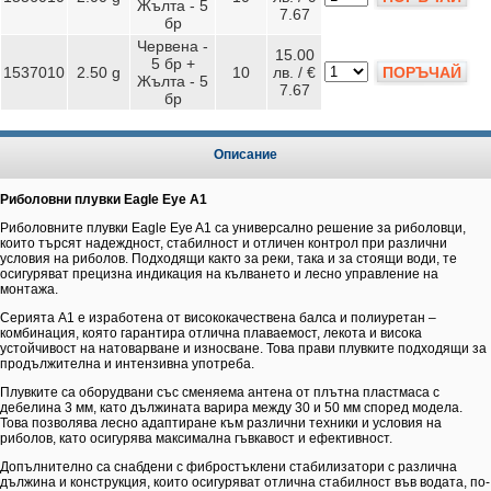
Жълта - 5
7.67
бр
Червена -
15.00
5 бр +
1537010
2.50 g
10
лв. / €
ПОРЪЧАЙ
Жълта - 5
7.67
бр
Описание
Риболовни плувки Eagle Eye A1
Риболовните плувки Eagle Eye A1 са универсално решение за риболовци,
които търсят надеждност, стабилност и отличен контрол при различни
условия на риболов. Подходящи както за реки, така и за стоящи води, те
осигуряват прецизна индикация на кълването и лесно управление на
монтажа.
Серията A1 е изработена от висококачествена балса и полиуретан –
комбинация, която гарантира отлична плаваемост, лекота и висока
устойчивост на натоварване и износване. Това прави плувките подходящи за
продължителна и интензивна употреба.
Плувките са оборудвани със сменяема антена от плътна пластмаса с
дебелина 3 мм, като дължината варира между 30 и 50 мм според модела.
Това позволява лесно адаптиране към различни техники и условия на
риболов, като осигурява максимална гъвкавост и ефективност.
Допълнително са снабдени с фибростъклени стабилизатори с различна
дължина и конструкция, които осигуряват отлична стабилност във водата, по-