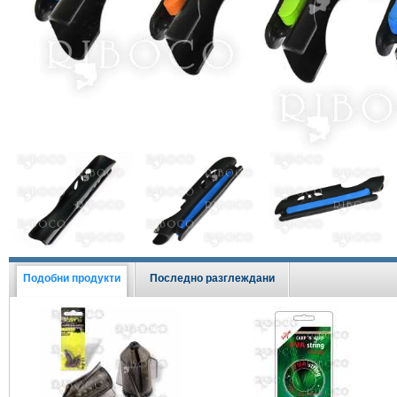
Виж всички Промоции
Подобни продукти
Последно разглеждани