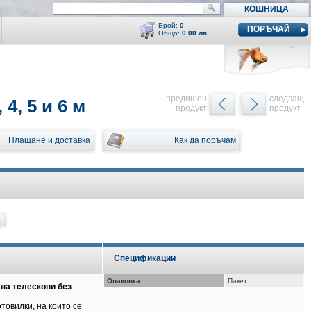
КОШНИЦА
Брой:
0
ПОРЪЧАЙ
Общо:
0.00 лв
Кошницата е празна
y
предишен
следващ
4, 5 и 6 м
продукт
продукт
Плащане и доставка
Как да поръчам
Спецификации
Опаковка
Пакет
на телескопи без
товилки, на които се