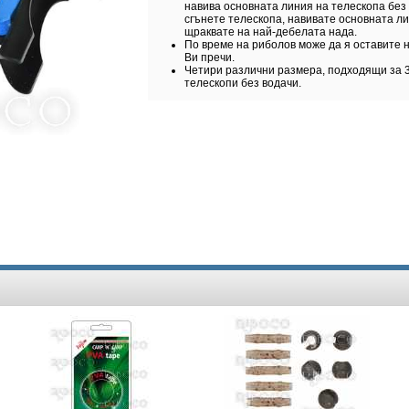
навива основната линия на телескопа без 
сгънете телескопа, навивате основната ли
щраквате на най-дебелата нада.
По време на риболов може да я оставите н
Ви пречи.
Четири различни размера, подходящи за 3 м
телескопи без водачи.