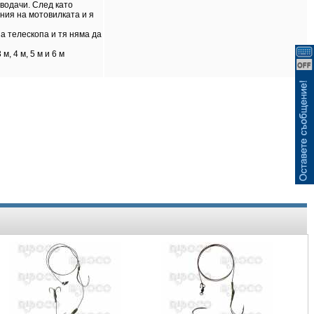
ВИЖ КОШНИЦАТА
водачи. След като
ния на мотовилката и я
а телескопа и тя няма да
, 4 м, 5 м и 6 м