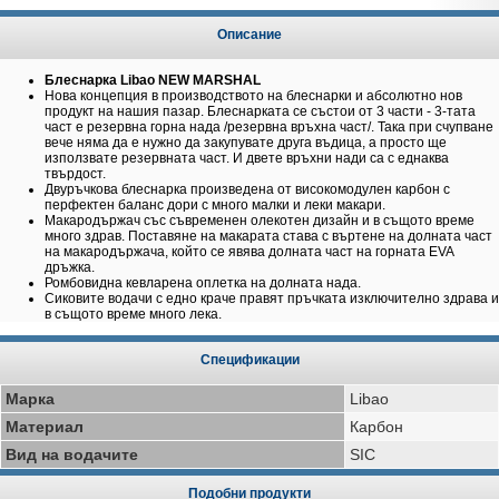
Описание
Блеснарка Libao NEW MARSHAL
Нова концепция в производството на блеснарки и абсолютно нов
продукт на нашия пазар. Блеснарката се състои от 3 части - 3-тата
част е резервна горна нада /резервна връхна част/. Така при счупване
вече няма да е нужно да закупувате друга въдица, а просто ще
използвате резервната част. И двете връхни нади са с еднаква
твърдост.
Двуръчкова блеснарка произведена от високомодулен карбон с
перфектен баланс дори с много малки и леки макари.
Макародържач със съвременен олекотен дизайн и в същото време
много здрав. Поставяне на макарата става с въртене на долната част
на макародържача, който се явява долната част на горната EVA
дръжка.
Ромбовидна кевларена оплетка на долната нада.
Сиковите водачи с едно краче правят пръчката изключително здрава и
в същото време много лека.
Спецификации
Марка
Libao
Материал
Карбон
Вид на водачите
SIC
Подобни продукти