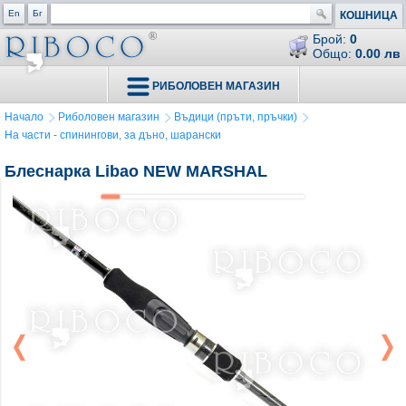
En
Бг
КОШНИЦА
Брой:
0
Общо:
0.00 лв
РИБОЛОВЕН МАГАЗИН
Начало
Риболовен магазин
Въдици (пръти, пръчки)
На части - спинингови, за дъно, шарански
Блеснарка Libao NEW MARSHAL