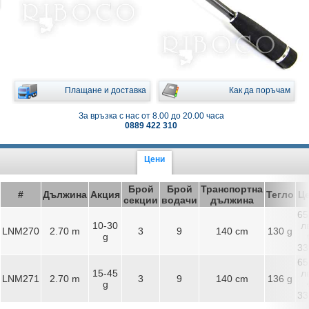
Плащане и доставка
Как да поръчам
За връзка с нас от 8.00 до 20.00 часа
0889 422 310
Цени
Брой
Брой
Транспортна
#
Дължина
Акция
Тегло
Ц
секции
водачи
дължина
65
10-30
лв
LNM270
2.70 m
3
9
140 cm
130 g
g
33
65
15-45
лв
LNM271
2.70 m
3
9
140 cm
136 g
g
33