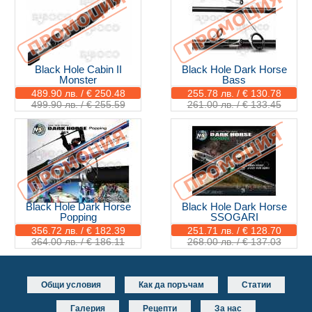
Black Hole Cabin II
Black Hole Dark Horse
Monster
Bass
489.90 лв. / € 250.48
255.78 лв. / € 130.78
499.90 лв. / € 255.59
261.00 лв. / € 133.45
Black Hole Dark Horse
Black Hole Dark Horse
Popping
SSOGARI
356.72 лв. / € 182.39
251.71 лв. / € 128.70
364.00 лв. / € 186.11
268.00 лв. / € 137.03
Общи условия
Как да поръчам
Статии
Галерия
Рецепти
За нас