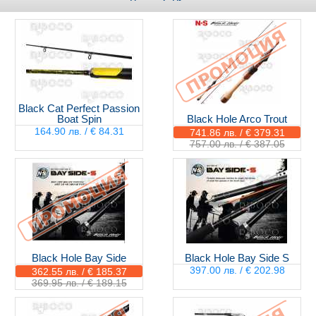
Black Cat Perfect Passion
Boat Spin
Black Hole Arco Trout
164.90 лв. / € 84.31
741.86 лв. / € 379.31
757.00 лв. / € 387.05
Black Hole Bay Side
Black Hole Bay Side S
397.00 лв. / € 202.98
362.55 лв. / € 185.37
369.95 лв. / € 189.15