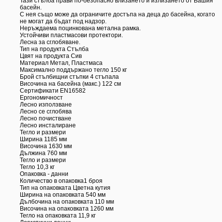
Тази стълба прави по-безопасно влизането и излизането от Вашия
басейн.
С нея също може да ограничите достъпа на деца до басейна, когато
не могат да бъдат под надзор.
Неръждаема поцинкована метална рамка.
Устойчиви пластмасови протектори.
Лесна за сглобяване.
Тип на продукта Стълба
Цвят на продукта Сив
Материал Метал, Пластмаса
Максимално поддържано тегло 150 кг
Брой стълбищни стъпки 4 стъпала
Височина на басейна (макс.) 122 см
Сертификати EN16582
Ергономичност
Лесно използване
Лесно се сглобява
Лесно почистване
Лесно инсталиране
Тегло и размери
Ширина 1185 мм
Височина 1630 мм
Дължина 760 мм
Тегло и размери
Тегло 10,3 кг
Опаковка - данни
Количество в опаковка1 броя
Тип на опаковката Цветна кутия
Ширина на опаковката 540 мм
Дълбочина на опаковката 110 мм
Височина на опаковката 1260 мм
Тегло на опаковката 11,9 кг