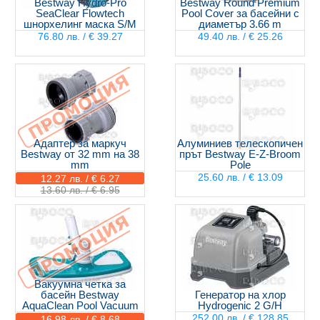
Bestway Hydro-Pro
Bestway Round Premium
SeaClear Flowtech
Pool Cover за басейни с
шнорхелинг маска S/M
диаметър 3.66 m
76.80 лв. / € 39.27
49.40 лв. / € 25.26
Адаптер за маркуч
Алуминиев телескопичен
Bestway от 32 mm на 38
прът Bestway E-Z-Broom
mm
Pole
25.60 лв. / € 13.09
12.27 лв. / € 6.27
13.60 лв. / € 6.95
Вакуумна четка за
басейн Bestway
Генератор на хлор
AquaClean Pool Vacuum
Hydrogenic 2 G/H
252.00 лв. / € 128.85
16.98 лв. / € 8.68