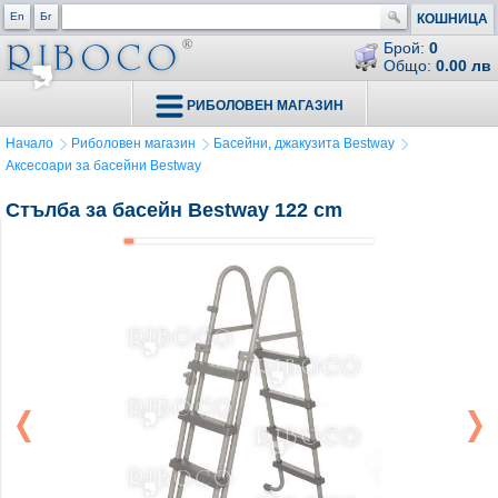
En
Бг
КОШНИЦА
Брой:
0
Общо:
0.00 лв
РИБОЛОВЕН МАГАЗИН
Начало
Риболовен магазин
Басейни, джакузита Bestway
Аксесоари за басейни Bestway
Стълба за басейн Bestway 122 cm