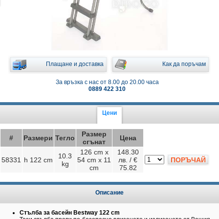
Плащане и доставка
Как да поръчам
За връзка с нас от 8.00 до 20.00 часа
0889 422 310
Цени
Размер
#
Размери
Тегло
Цена
сгънат
126 cm x
148.30
10.3
58331
h 122 cm
54 cm x 11
лв. / €
ПОРЪЧАЙ
kg
cm
75.82
Описание
Стълба за басейн Bestway 122 cm