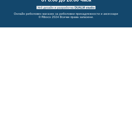
Уеб дизайн и разработка
DUALM studio
Онлайн риболовен магазин за риболовни принадлежности и аксесоари
© Riboco 2024 Всички права запазени.