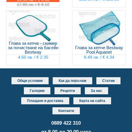
17.80 лв. / € 9.10
Глава за кепче - скимер
за почистване на басейн
Глава за кепче Bestway
Bestway
Pool Aquanet
4.60 лв. / € 2.35
8.49 лв. / € 4.34
Общи условия
Как да поръчам
Статии
Галерия
Рецепти
За нас
Плащане и доставка
Карта на сайта
Контакти
0889 422 310
от 8.00 до 20.00 часа