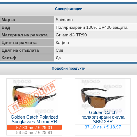
Спецификации
Марка
Shimano
Вид
Поляризирани 100% UV400 защита
Материал на рамката
Grilamid® TR90
Цвят на рамката
Кафяв
Цвят на стъклата
Сив
Калъф
Да
Подобни продукти
Golden Catch
Golden Catch Polarized
поляризирани очила
Sunglasses Mirrox RR
SB512BR
37.10 лв. / € 18.97
57.33 лв. / € 29.31
58.50 лв. / € 29.91