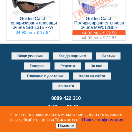
Golden Catch
Golden Catch
поляризирани плаващи
Поляризирани слънчеви
очила SBF131BR-W
очила MW512BLR
34.90 лв. / € 17.84
44.00 лв. / € 22.50
44.90 лв. / € 22.96
Общи условия
Как да поръчам
Статии
Галерия
Рецепти
За нас
Плащане и доставка
Карта на сайта
Контакти
0889 422 310
от 8.00 до 20.00 часа
С цел осигуряване на възможно най-добро обслужване
Уеб дизайн и разработка
DUALM studio
този уебсайт използва "бисквитки"
Повече информация
Онлайн риболовен магазин за риболовни принадлежности и аксесоари
© Riboco 2024 Всички права запазени.
Приемам