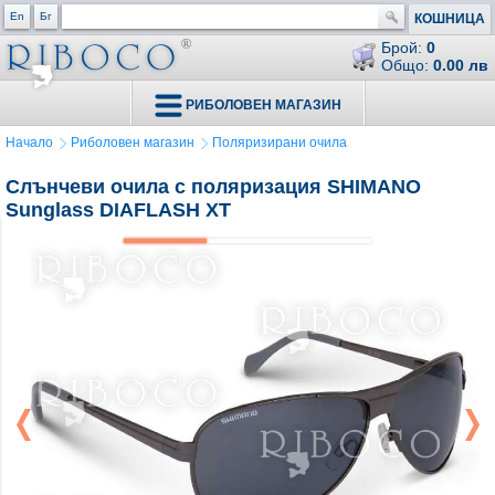
En
Бг
КОШНИЦА
Брой:
0
Общо:
0.00 лв
РИБОЛОВЕН МАГАЗИН
Начало
Риболовен магазин
Поляризирани очила
Слънчеви очила с поляризация SHIMANO
Sunglass DIAFLASH XT