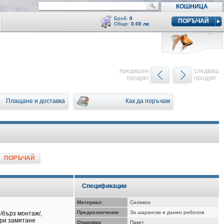
КОШНИЦА
Брой:
0
ПОРЪЧАЙ
Общо:
0.00 лв
Кошницата е празна
y
предишен
следващ
продукт
продукт
Плащане и доставка
Как да поръчам
ПОРЪЧАЙ
Спецификации
Материал
Силикон
Предназначение
За шарански и дънен риболов
/бърз монтаж/,
ри замятане
Опаковка
Пакет