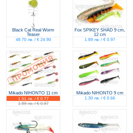
Black Cat Real Worm
Fox SPIKEY SHAD 9 cm,
Teaser
12 cm
48.70 лв. / € 24.90
1.89 лв. / € 0.97
Mikado NIHONTO 11 cm
Mikado NIHONTO 9 cm
1.30 лв. / € 0.66
1.51 лв. / € 0.77
1.89 лв. / € 0.97