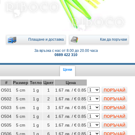
Плащане и доставка
Как да поръчам
За връзка с нас от 8.00 до 20.00 часа
0889 422 310
Цени
#
Размер
Тегло
Цвят
Цена
O501
5 cm
1 g
1
1.67 лв. / € 0.85
ПОРЪЧАЙ
O502
5 cm
1 g
2
1.67 лв. / € 0.85
ПОРЪЧАЙ
O503
5 cm
1 g
3
1.67 лв. / € 0.85
ПОРЪЧАЙ
O504
5 cm
1 g
4
1.67 лв. / € 0.85
ПОРЪЧАЙ
O505
5 cm
1 g
5
1.67 лв. / € 0.85
ПОРЪЧАЙ
O506
5 cm
1 g
6
1.67 лв. / € 0.85
ПОРЪЧАЙ