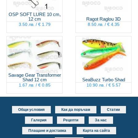
OSP SOFT LURE 10 cm,
12 cm
Ragot Raglou 3D
3.50 лв. / € 1.79
8.50 лв. / € 4.35
Savage Gear Transformer
Shad 12 cm
SeaBuzz Turbo Shad
1.67 лв. / € 0.85
10.90 лв. / € 5.57
Общи условия
Как да поръчам
Статии
Галерия
Рецепти
За нас
Плащане и доставка
Карта на сайта