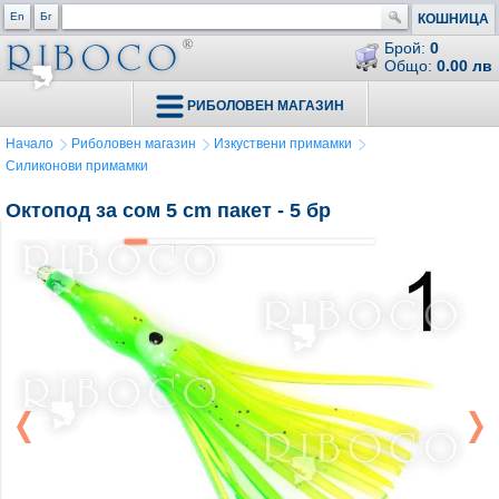
En
Бг
КОШНИЦА
Брой:
0
Общо:
0.00 лв
РИБОЛОВЕН МАГАЗИН
Начало
Риболовен магазин
Изкуствени примамки
Силиконови примамки
Октопод за сом 5 cm пакет - 5 бр