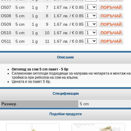
O507
5 cm
1 g
7
1.67 лв. / € 0.85
ПОРЪЧАЙ
O508
5 cm
1 g
8
1.67 лв. / € 0.85
ПОРЪЧАЙ
O509
5 cm
1 g
9
1.67 лв. / € 0.85
ПОРЪЧАЙ
O510
5 cm
1 g
10
1.67 лв. / € 0.85
ПОРЪЧАЙ
O511
5 cm
1 g
11
1.67 лв. / € 0.85
ПОРЪЧАЙ
Описание
Октопод за сом 5 cm пакет - 5 бр
Силиконови октоподи подходящи за направа на чепарета и монтаж на
тройката при риболов на сом на кльонк.
Цената е за пакет 5 бр.
Спецификации
Размер
5 cm
Подобни продукти