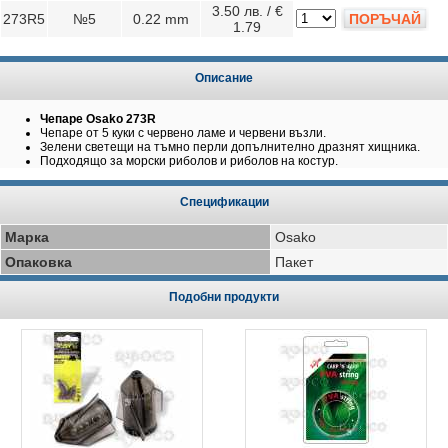
3.50 лв. / €
273R5
№5
0.22 mm
ПОРЪЧАЙ
1.79
Описание
Чепаре Osako 273R
Чепаре от 5 куки с червено ламе и червени възли.
Зелени светещи на тъмно перли допълнително дразнят хищника.
Подходящо за морски риболов и риболов на костур.
Спецификации
Марка
Osako
Опаковка
Пакет
Подобни продукти