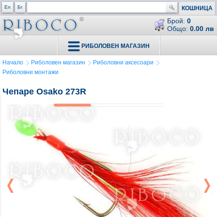
En
Бг
КОШНИЦА
Брой:
0
Общо:
0.00 лв
РИБОЛОВЕН МАГАЗИН
Начало
Риболовен магазин
Риболовни аксесоари
Риболовни монтажи
Чепаре Osako 273R