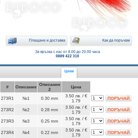
Плащане и доставка
Как да поръчам
За връзка с нас от 8.00 до 20.00 часа
0889 422 310
Цени
Описание
#
Описание
Цена
2
3.50 лв. / €
273R1
№1
0.30 mm
ПОРЪЧАЙ
1.79
3.50 лв. / €
273R2
№2
0.28 mm
ПОРЪЧАЙ
1.79
3.50 лв. / €
273R3
№3
0.25 mm
ПОРЪЧАЙ
1.79
3.50 лв. / €
273R4
№4
0.22 mm
ПОРЪЧАЙ
1.79