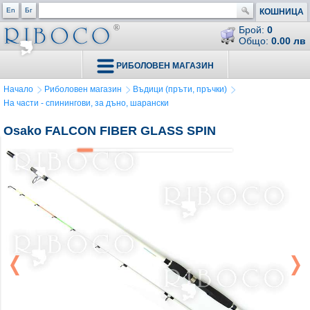
En
Бг
КОШНИЦА
Брой:
0
Общо:
0.00 лв
РИБОЛОВЕН МАГАЗИН
Начало
Риболовен магазин
Въдици (пръти, пръчки)
На части - спинингови, за дъно, шарански
Osako FALCON FIBER GLASS SPIN