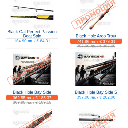
Black Cat Perfect Passion
Boat Spin
Black Hole Arco Trout
164.90 лв. / € 84.31
741.86 лв. / € 379.31
757.00 лв. / € 387.05
Black Hole Bay Side
Black Hole Bay Side S
397.00 лв. / € 202.98
362.55 лв. / € 185.37
369.95 лв. / € 189.15