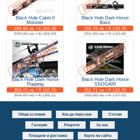
Black Hole Cabin II
Black Hole Dark Horse
Monster
Bass
489.90 лв. / € 250.48
255.78 лв. / € 130.78
499.90 лв. / € 255.59
261.00 лв. / € 133.45
Black Hole Dark Horse
Black Hole Dark Horse
Popping
SSOGARI
356.72 лв. / € 182.39
251.71 лв. / € 128.70
364.00 лв. / € 186.11
268.00 лв. / € 137.03
Общи условия
Как да поръчам
Статии
Галерия
Рецепти
За нас
Плащане и доставка
Карта на сайта