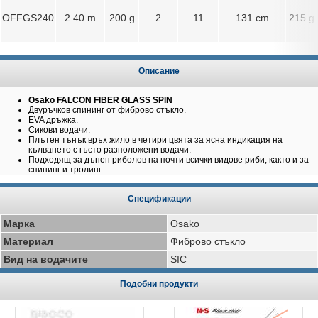
OFFGS240
2.40 m
200 g
2
11
131 cm
215 g
Описание
Osako FALCON FIBER GLASS SPIN
Двуръчков спининг от фиброво стъкло.
EVA дръжка.
Сикови водачи.
Плътен тънък връх жило в четири цвята за ясна индикация на
кълването с гъсто разположени водачи.
Подходящ за дънен риболов на почти всички видове риби, както и за
спининг и тролинг.
Спецификации
Марка
Osako
Материал
Фиброво стъкло
Вид на водачите
SIC
Подобни продукти