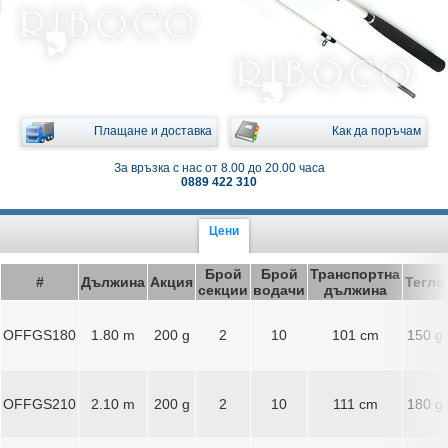
Плащане и доставка
Как да поръчам
За връзка с нас от 8.00 до 20.00 часа
0889 422 310
Цени
Брой
Брой
Транспортна
#
Дължина
Акция
Тегло
секции
водачи
дължина
OFFGS180
1.80 m
200 g
2
10
101 cm
150 g
OFFGS210
2.10 m
200 g
2
10
111 cm
180 g