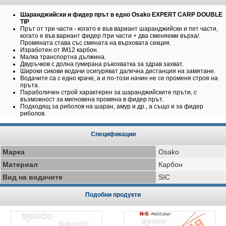
Шаранджийски и фидер прът в едно Osako EXPERT CARP DOUBLE
TIP
Прът от три части - когато е във вариант шаранджийски и пет части,
когато е във вариант фидер /три части + два сменяеми върха/.
Промяната става със смяната на върховата секция.
Изработен от IM12 карбон.
Малка транспортна дължина.
Двуръчков с долна гумирана ръкохватка за здрав захват.
Широки сикови водачи осигуряват далечна дистанция на замятане.
Водачите са с едно краче, а и по-този начин не се променя строя на
пръта.
Параболичен строй характерен за шаранджийските пръти, с
възможност за мигновена промяна в фидер прът.
Подходящ за риболов на шаран, амур и др., а също и за фидер
риболов.
Спецификации
Марка
Osako
Материал
Карбон
Вид на водачите
SIC
Подобни продукти