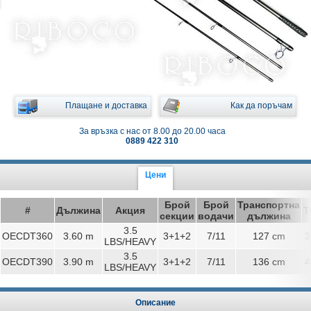
Плащане и доставка
Как да поръчам
За връзка с нас от 8.00 до 20.00 часа
0889 422 310
Цени
Брой
Брой
Транспортна
#
Дължина
Акция
Т
секции
водачи
дължина
3.5
OECDT360
3.60 m
3+1+2
7/11
127 cm
3
LBS/HEAVY
3.5
OECDT390
3.90 m
3+1+2
7/11
136 cm
4
LBS/HEAVY
Описание