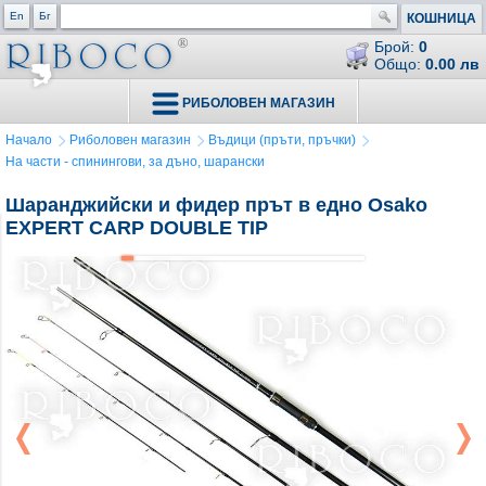
En
Бг
КОШНИЦА
Брой:
0
Общо:
0.00 лв
РИБОЛОВЕН МАГАЗИН
Начало
Риболовен магазин
Въдици (пръти, пръчки)
На части - спинингови, за дъно, шарански
Шаранджийски и фидер прът в едно Osako
EXPERT CARP DOUBLE TIP