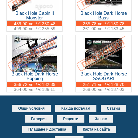
Black Hole Cabin II
Black Hole Dark Horse
Monster
Bass
489.90 лв. / € 250.48
255.78 лв. / € 130.78
499.90 лв. / € 255.59
261.00 лв. / € 133.45
Black Hole Dark Horse
Black Hole Dark Horse
Popping
SSOGARI
356.72 лв. / € 182.39
251.71 лв. / € 128.70
364.00 лв. / € 186.11
268.00 лв. / € 137.03
Общи условия
Как да поръчам
Статии
Галерия
Рецепти
За нас
Плащане и доставка
Карта на сайта