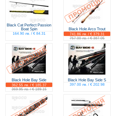
Black Cat Perfect Passion
Boat Spin
Black Hole Arco Trout
164.90 лв. / € 84.31
741.86 лв. / € 379.31
757.00 лв. / € 387.05
Black Hole Bay Side
Black Hole Bay Side S
397.00 лв. / € 202.98
362.55 лв. / € 185.37
369.95 лв. / € 189.15