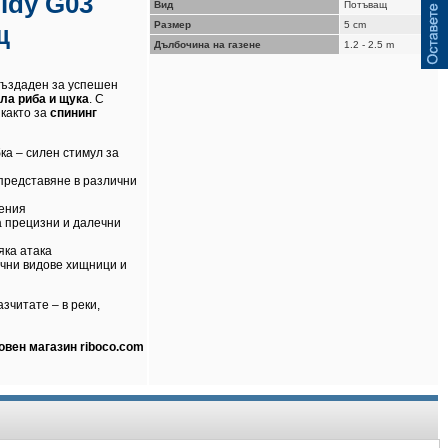
ldy G03
Вид
Потъващ
Размер
5 cm
щ
Дълбочина на газене
1.2 - 2.5 m
 създаден за успешен
яла риба и щука
. С
 както за
спининг
а – силен стимул за
представяне в различни
чения
а прецизни и далечни
яка атака
чни видове хищници и
зчитате – в реки,
овен магазин riboco.com