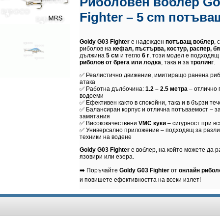
Риболовен воблер Go
Fighter – 5 cm потъва
Goldy G03 Fighter
е надежден
потъващ воблер
,
риболов на
кефал, пъстърва, костур, распер, б
дължина
5 см
и тегло
6 г
, този модел е подходящ
риболов от брега или лодка
, така и за
тролинг
.
✅ Реалистично движение, имитиращо ранена рибк
атака
✅ Работна дълбочина:
1.2 – 2.5 метра
– отлично 
водоеми
✅ Ефективен както в спокойни, така и в бързи те
✅ Балансиран корпус и отлична потъваемост – з
замятания
✅ Висококачествени
VMC куки
– сигурност при вс
✅ Универсално приложение – подходящ за разли
техники на водене
Goldy G03 Fighter
е воблер, на който можете да ра
язовири или езера.
➡️ Поръчайте
Goldy G03 Fighter
от
онлайн рибол
и повишете ефективността на всеки излет!